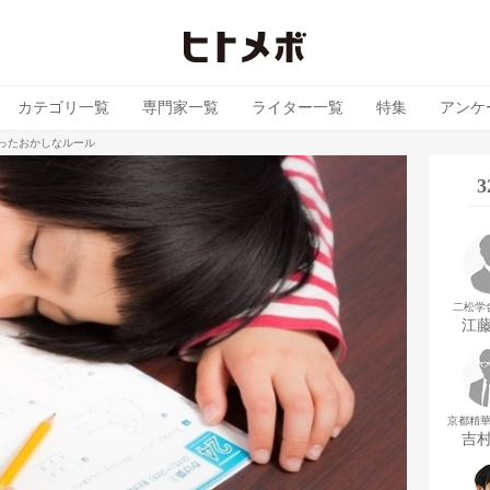
カテゴリ一覧
専門家一覧
ライター一覧
特集
アンケ
ったおかしなルール
二松学
江
京都精
吉