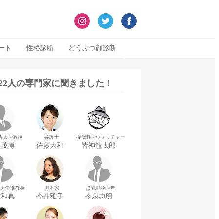
ート
性格診断
どうぶつ顔診断
322人の専門家に聞きました！
舎大学教授
弁護士
擬似科学ウォッチャー
藤茂博
佐藤大和
皆神龍太郎
華大学准教授
脚本家
ほ乳動物学者
村和真
今井雅子
今泉忠明