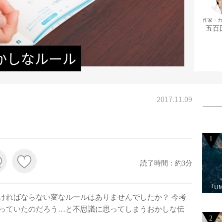
作家・
五百
かしなルール
2017.11.09
1
読了時間：約3分
「U
ればならない変なルールはありませんでしたか？ 今考
っていたのだろう…と不思議に思ってしまうおかしな伝
2