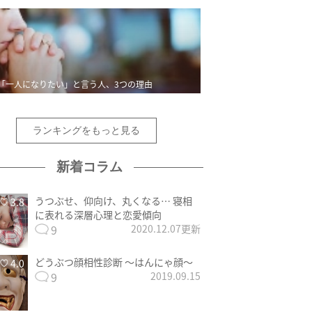
「一人になりたい」と言う人、3つの理由
ランキングをもっと見る
新着コラム
うつぶせ、仰向け、丸くなる… 寝相
3.8
に表れる深層心理と恋愛傾向
9
2020.12.07更新
どうぶつ顔相性診断 〜はんにゃ顔〜
4.0
9
2019.09.15