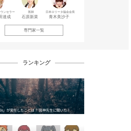
カウンセラー
医師
日本ロリータ協会会長
田達成
石原新菜
青木美沙子
専門家一覧
ランキング
MA」が実在したことは？ 皆神先生に聞いた！