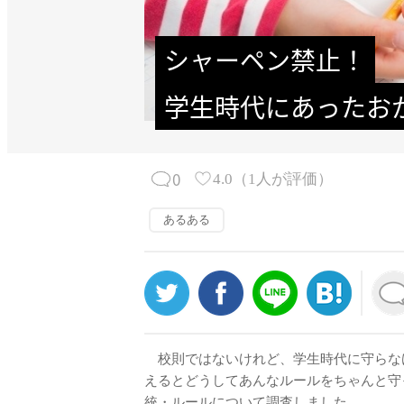
シャーペン禁止！
学生時代にあったお
0
4.0
（
1
人が評価）
あるある
校則ではないけれど、学生時代に守らなけ
えるとどうしてあんなルールをちゃんと守
統・ルールについて調査しました。