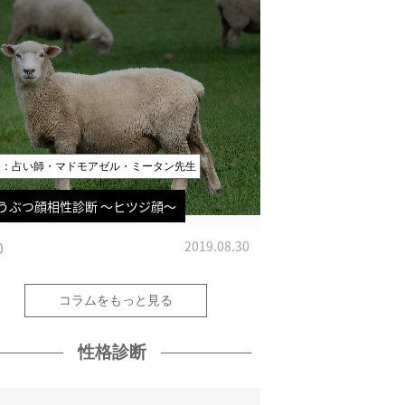
修：占い師・マドモアゼル・ミータン先生
うぶつ顔相性診断 〜ヒツジ顔〜
0
2019.08.30
コラムをもっと見る
性格診断