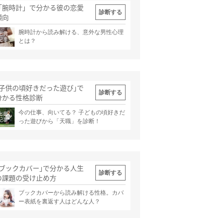
「腕時計」で分かる彼の恋愛
診断する
傾向
腕時計から読み解ける、意外な男性心理
出典
記事
とは？
｢子供の頃好きだった遊び｣で
診断する
分かる性格診断
今の仕事、向いてる？ 子どもの頃好きだ
出典
記事
った遊びから「天職」を診断！
｢ブックカバー｣で分かる人生
診断する
の課題の受け止め方
ブックカバーから読み解ける性格。カバ
出典
記事
ー表紙を裏返す人はどんな人？