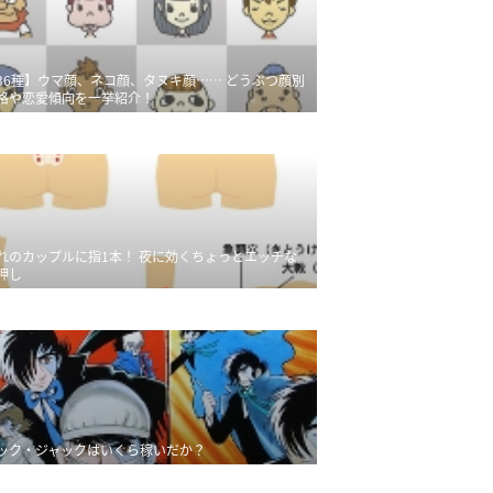
36種】ウマ顔、ネコ顔、タヌキ顔…… どうぶつ顔別
格や恋愛傾向を一挙紹介！
れのカップルに指1本！ 夜に効くちょっとエッチな
押し
ック・ジャックはいくら稼いだか？