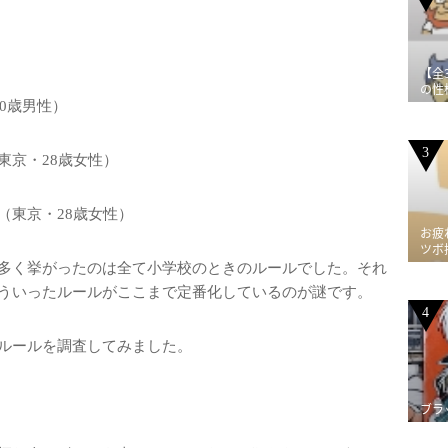
【全
の性
0歳男性）
3
東京・28歳女性）
（東京・28歳女性）
お疲
ツボ
多く挙がったのは全て小学校のときのルールでした。それ
ういったルールがここまで定番化しているのが謎です。
4
ルールを調査してみました。
ブラ