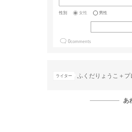
性別
女性
男性
0
comments
ふくだりょうこ＋プ
ライター
あ