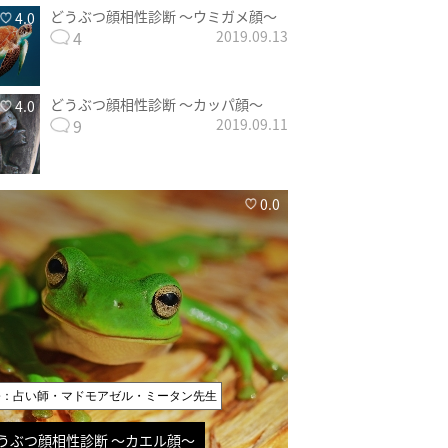
どうぶつ顔相性診断 〜ウミガメ顔〜
4.0
4
2019.09.13
どうぶつ顔相性診断 〜カッパ顔〜
4.0
9
2019.09.11
0.0
修：占い師・マドモアゼル・ミータン先生
うぶつ顔相性診断 〜カエル顔〜