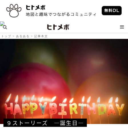
トップ
あるある
記事本文
９ストーリーズ　―誕生日―