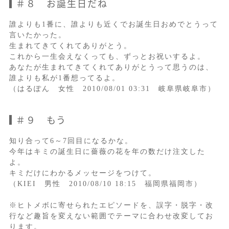
＃８ お誕生日だね
誰よりも1番に、誰よりも近くでお誕生日おめでとうって
言いたかった。
生まれてきてくれてありがとう。
これから一生会えなくっても、ずっとお祝いするよ。
あなたが生まれてきてくれてありがとうって思うのは、
誰よりも私が1番想ってるよ。
（はるぽん 女性 2010/08/01 03:31 岐阜県岐阜市）
＃９ もう
知り合って6～7回目になるかな。
今年はキミの誕生日に薔薇の花を年の数だけ注文した
よ。
キミだけにわかるメッセージをつけて。
（KIEI 男性 2010/08/10 18:15 福岡県福岡市）
※ヒトメボに寄せられたエピソードを、誤字・脱字・改
行など趣旨を変えない範囲でテーマに合わせ改変してお
ります。