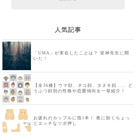
人気記事
「UMA」が実在したことは？ 皆神先生に聞
いた！
【全36種】ウマ顔、ネコ顔、タヌキ顔…… ど
うぶつ顔別の性格や恋愛傾向を一挙紹介！
お疲れのカップルに指1本！ 夜に効くちょっ
とエッチなツボ押し