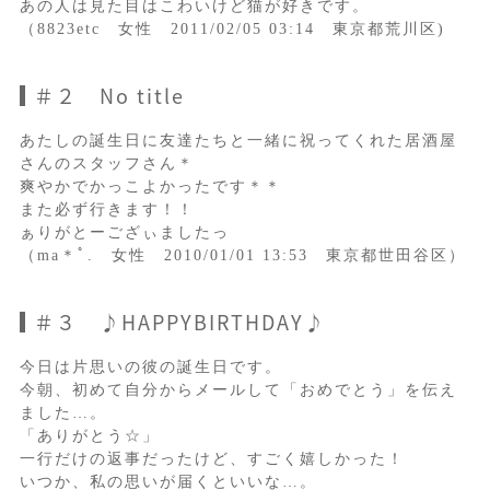
あの人は見た目はこわいけど猫が好きです。
（8823etc 女性 2011/02/05 03:14 東京都荒川区)
＃２ No title
あたしの誕生日に友達たちと一緒に祝ってくれた居酒屋
さんのスタッフさん＊
爽やかでかっこよかったです＊＊
また必ず行きます！！
ぁりがとーござぃましたっ
（ma＊ﾟ. 女性 2010/01/01 13:53 東京都世田谷区）
＃３ ♪HAPPYBIRTHDAY♪
今日は片思いの彼の誕生日です。
今朝、初めて自分からメールして「おめでとう」を伝え
ました…。
「ありがとう☆」
一行だけの返事だったけど、すごく嬉しかった！
いつか、私の思いが届くといいな…。