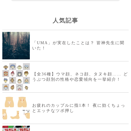
人気記事
「UMA」が実在したことは？ 皆神先生に聞
いた！
【全36種】ウマ顔、ネコ顔、タヌキ顔…… ど
うぶつ顔別の性格や恋愛傾向を一挙紹介！
お疲れのカップルに指1本！ 夜に効くちょっ
とエッチなツボ押し