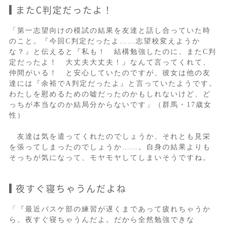
またC判定だったよ！
「第一志望向けの模試の結果を友達と話し合っていた時
のこと。『今回C判定だったよ……志望校変えようか
な？』と伝えると『私も！ 結構勉強したのに、またC判
定だったよ！ 大丈夫大丈夫！』なんて言ってくれて、
仲間がいる！ と安心していたのですが、彼女は他の友
達には『余裕でA判定だったよ』と言っていたようです。
わたしを慰めるための嘘だったのかもしれないけど、ど
っちが本当なのか結局分からないです」（群馬・17歳女
性）
友達は気を遣ってくれたのでしょうか、それとも見栄
を張ってしまったのでしょうか……。自身の結果よりも
そっちが気になって、モヤモヤしてしまいそうですね。
夜すぐ寝ちゃうんだよね
「『最近バスケ部の練習が遅くまであって疲れちゃうか
ら、夜すぐ寝ちゃうんだよ。だから全然勉強できな