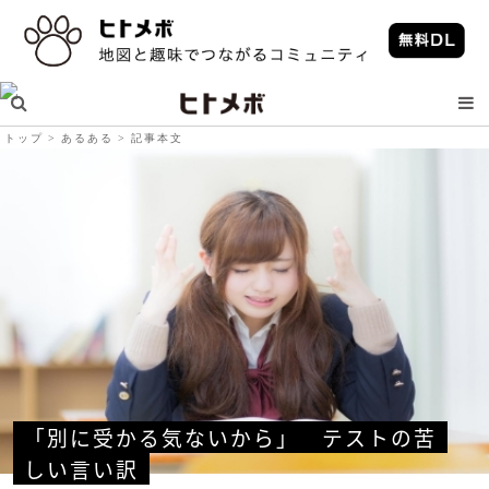
トップ
あるある
記事本文
「別に受かる気ないから」　テストの苦
しい言い訳