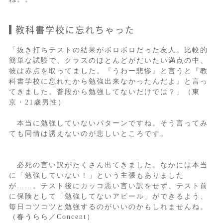
教科書学校に忘れちゃった
「抜き打ちテストの結果がボロボロだった友人。比較的
簡単な試験で、クラスのほとんどがだいたい満点の中、
彼は赤点を取ってました。『うわー悲惨』と言うと『教
科書学校に忘れたから勉強出来なかったんだよ』と言っ
てきました。普段から勉強してないだけでは？」（東
京・21歳男性）
本当に勉強していないパターンですね。そう言ってみ
ても同情は誘えないのが悲しいところです。
必死の言い訳がたくさん出てきました。なかには本当
に「勉強していない！」という主張もありました
が……。テスト後にカッコ悪い言い訳をせず、テスト前
に保険として「勉強してないアピール」ができるよう、
毎日コツコツと勉強するのがいいのかもしれませんね。
（春うらら／Concent）