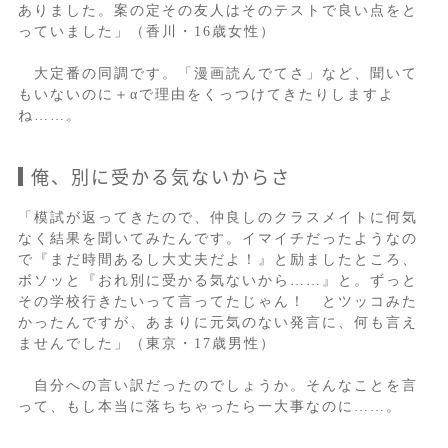
ありました。案の定その友人はそのテストで良い点をと
っていました」（香川・16歳女性）
大定番の同調です。「漫画読んでてさ」など、聞いて
もいないのに＋αで理由をくっつけてきたりしますよ
ね……。
俺、別に受かる気ないからさ
「模試が返ってきたので、仲良しのクラスメイトに何気
なく結果を聞いてみたんです。イマイチだったようなの
で『まだ時間あるし大丈夫だよ！』と励ましたところ、
ボソッと『おれ別に受かる気ないから……』と。ずっと
その学校行きたいって言ってたじゃん！ とツッコみた
かったんですが、あまりに元気のない発言に、何も言え
ませんでした」（東京・17歳男性）
自分への言い訳だったのでしょうか。そんなことを言
って、もし本当に落ちちゃったら一大事なのに……。