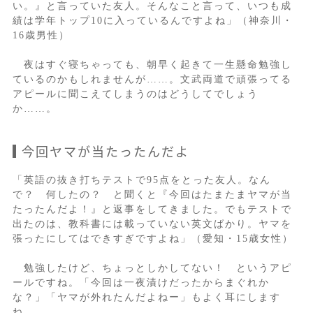
い。』と言っていた友人。そんなこと言って、いつも成
績は学年トップ10に入っているんですよね」（神奈川・
16歳男性）
夜はすぐ寝ちゃっても、朝早く起きて一生懸命勉強し
ているのかもしれませんが……。文武両道で頑張ってる
アピールに聞こえてしまうのはどうしてでしょう
か……。
今回ヤマが当たったんだよ
「英語の抜き打ちテストで95点をとった友人。なん
で？ 何したの？ と聞くと『今回はたまたまヤマが当
たったんだよ！』と返事をしてきました。でもテストで
出たのは、教科書には載っていない英文ばかり。ヤマを
張ったにしてはできすぎですよね」（愛知・15歳女性）
勉強したけど、ちょっとしかしてない！ というアピ
ールですね。「今回は一夜漬けだったからまぐれか
な？」「ヤマが外れたんだよねー」もよく耳にします
ね。。