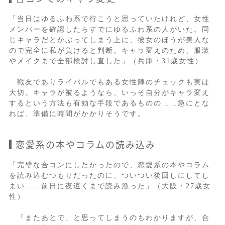
「当日はゆるふわ系で行こうと思っていたけれど、女性
メンバーを確認したらすでにゆるふわ系の人がいた。同
じキャラだとかぶってしまう上に、彼女のほうが美人な
ので完全に私が負けると判断。キャラ変えのため、服装
やメイクまで全部検討し直した」（兵庫・31歳女性）
戦友でありライバルでもある女性陣のチェックも実は
大切。キャラが被るようなら、いっそ自分がキャラ変え
するという方法も有効な手段であるものの……急にとな
れば、準備に時間がかかりそうです。
恋愛系の本やコラムの読み込み
「完璧な合コンにしたかったので、恋愛系の本やコラム
を読み込むつもりだったのに、ついつい後回しにしてし
まい……前日に夜遅くまで読み漁った」（大阪・27歳女
性）
「またあとで」と思ってしまうのもわかりますが、合