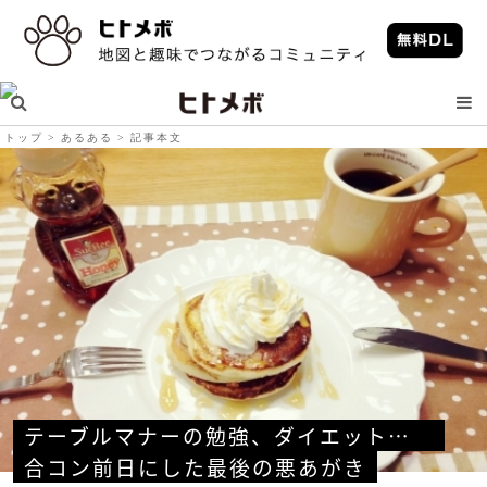
トップ
あるある
記事本文
テーブルマナーの勉強、ダイエット…　
合コン前日にした最後の悪あがき