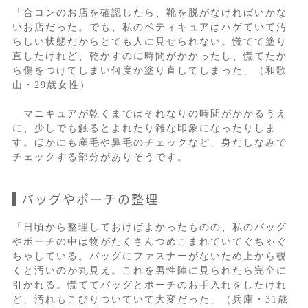
「合コンのお店を確認したら、靴を脱がなければいかな
いお店だった。でも、私のベティキュアはハゲていて汚
らしい状態だからとても人に見せられない。慌てて塗り
直したけれど、乾かすのに時間がかかったし、慌てたか
ら傷をつけてしまい何度か塗り直してしまった」（和歌
山・29歳女性）
マニキュアが乾くまではそれなりの時間がかかるうえ
に、少しでも触るとよれたり雑な印象になったりしま
す。ほかにも産毛や鼻毛のチェックなど、身だしなみで
チェックする部分がありそうです。
バッグやポーチの整理
「日頃から整理しておけばよかったものの、私のバッグ
やポーチの中は物がたくさんつめこまれていてぐちゃぐ
ちゃしている。バッグにファスナーがないため上から覗
くと汚いのが丸見え。これを男性陣に見られたら完全に
引かれる。慌ててバッグとポーチのお手入れをしたけれ
ど、汚れもこびりついていて大変だった」（兵庫・31歳