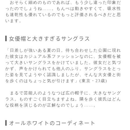
おそらく細めのものであれば、もう少し違った印象だ
ったのでしょうね……。もんぺは動きやすくて、吸水性
も速乾性も優れているのでもっと評価されるべきだと思
います。
女優帽と大きすぎるサングラス
「日差しが強いある夏の日。待ち合わせした公園に現れ
た彼女はカジュアル系ファッションなのに、女優帽を被
って大きいサングラスをかけていました。彼女だと気づ
かず、声をかけられても他人のふり。サングラスをとっ
た姿を見てようやく認識しましたが、そんな大女優と街
を歩くのはちょっと気が引けます」(東京・23歳)
まるで芸能人のようなつば広の帽子に、大きなサング
ラス。ものすごく目立ちますよね。隣を歩く彼氏はどん
な役柄を演じるのが正解なのでしょう……。
オールホワイトのコーディネート