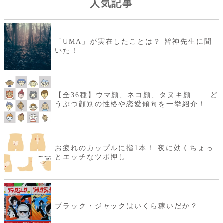
人気記事
「UMA」が実在したことは？ 皆神先生に聞
いた！
【全36種】ウマ顔、ネコ顔、タヌキ顔…… ど
うぶつ顔別の性格や恋愛傾向を一挙紹介！
お疲れのカップルに指1本！ 夜に効くちょっ
とエッチなツボ押し
ブラック・ジャックはいくら稼いだか？