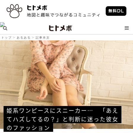
トップ
あるある
記事本文
姫系ワンピースにスニーカー…　「あえ
てハズしてるの？」と判断に迷った彼女
のファッション