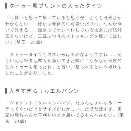
タトゥー風プリントの入ったタイツ
「可愛いと思って履いていると思うが、どうも可愛さが
わからない……ほかは全体的に可愛いだけに、なんか浮
いて見える……頑張ってオシャレしている彼女には絶対
言えないけど、正直ふつうのストッキングを履いてほし
い」(埼玉・20歳)
タトゥータイツも男性からは不評なようですね……そ
ういえば筆者も友人が履いてきた際に「なかなか個性的
なタトゥーを彫ったね」と言い、怒られるという経験を
したことがありました。
大きすぎるサルエルパンツ
「ジャケットにサルエルパンツ。たぶんちょいゆるコー
デってやつだけどサイズがおかしい。だぼだぼすぎ。実
家の母ちゃんが草刈りのとき履いてるもんぺみたい」(東
京・24歳)