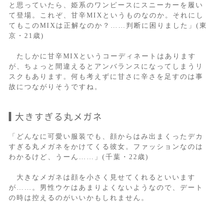
と思っていたら、姫系のワンピースにスニーカーを履い
て登場。これぞ、甘辛MIXというものなのか。それにし
てもこのMIXは正解なのか？……判断に困りました」(東
京・21歳)
たしかに甘辛MIXというコーディネートはあります
が、ちょっと間違えるとアンバランスになってしまうリ
スクもあります。何も考えずに甘さに辛さを足すのは事
故につながりそうですね。
大きすぎる丸メガネ
「どんなに可愛い服装でも、顔からはみ出まくったデカ
すぎる丸メガネをかけてくる彼女。ファッションなのは
わかるけど、うーん……」(千葉・22歳)
大きなメガネは顔を小さく見せてくれるといいます
が……。男性ウケはあまりよくないようなので、デート
の時は控えるのがいいかもしれません。