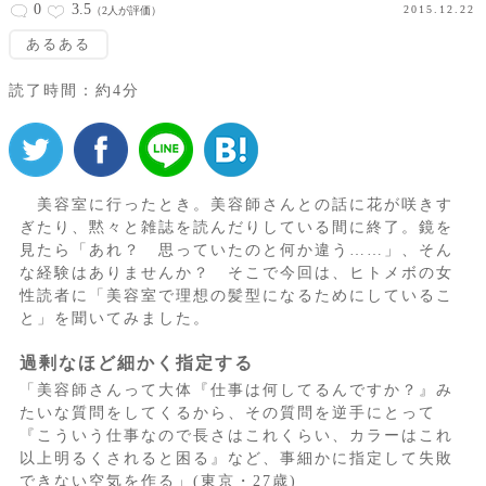
0
3.5
2015.12.22
（2人が評価）
あるある
読了時間：約4分
美容室に行ったとき。美容師さんとの話に花が咲きす
ぎたり、黙々と雑誌を読んだりしている間に終了。鏡を
見たら「あれ？ 思っていたのと何か違う……」、そん
な経験はありませんか？ そこで今回は、ヒトメボの女
性読者に「美容室で理想の髪型になるためにしているこ
と」を聞いてみました。
過剰なほど細かく指定する
「美容師さんって大体『仕事は何してるんですか？』み
たいな質問をしてくるから、その質問を逆手にとって
『こういう仕事なので長さはこれくらい、カラーはこれ
以上明るくされると困る』など、事細かに指定して失敗
できない空気を作る」(東京・27歳)