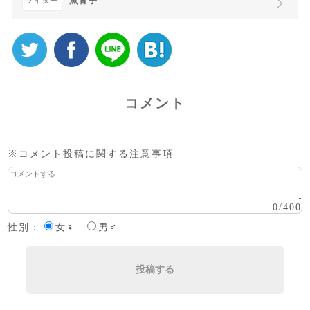
魚青子
ライター
コメント
※コメント投稿に関する注意事項
0
/
400
性別：
女♀
男♂
投稿する