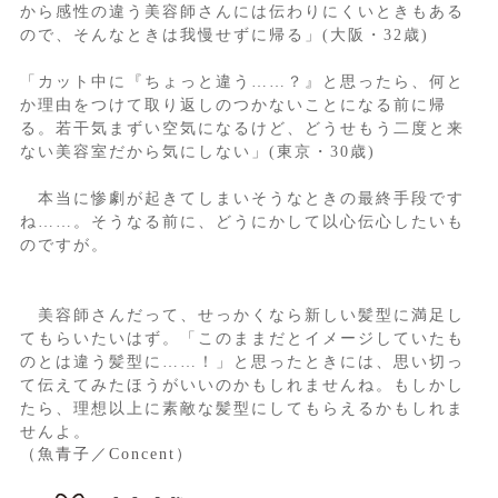
から感性の違う美容師さんには伝わりにくいときもある
ので、そんなときは我慢せずに帰る」(大阪・32歳)
「カット中に『ちょっと違う……？』と思ったら、何と
か理由をつけて取り返しのつかないことになる前に帰
る。若干気まずい空気になるけど、どうせもう二度と来
ない美容室だから気にしない」(東京・30歳)
本当に惨劇が起きてしまいそうなときの最終手段です
ね……。そうなる前に、どうにかして以心伝心したいも
のですが。
美容師さんだって、せっかくなら新しい髪型に満足し
てもらいたいはず。「このままだとイメージしていたも
のとは違う髪型に……！」と思ったときには、思い切っ
て伝えてみたほうがいいのかもしれませんね。もしかし
たら、理想以上に素敵な髪型にしてもらえるかもしれま
せんよ。
（魚青子／Concent）