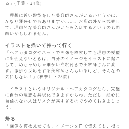
る」(千葉・24歳)
理想に近い髪型をした美容師さんがいるかどうかは、
かなり運任せでもありますが……。お店の外から観察し
て、理想的な美容師さんがいたら入店するというのも面
白いかもしれません。
イラストを描いて持って行く
「ヘアカタログやネットで画像を検索しても理想の髪型
に出会えないときは、自分のイメージをイラストに起こ
して、めちゃめちゃ細かい注釈付きで美容師さんに渡
す。微妙な反応をする美容師さんもいるけど、そんなの
気にしない！」(神奈川・23歳)
イラストというオリジナル・ヘアカタログなら、完璧
に自分の理想を具現化できますからね。ただし、絵心に
自信のない人はリスクが高すぎるのでやめておきましょ
う。
帰る
「画像を何枚見せても、イメージを口で伝えても、根っ