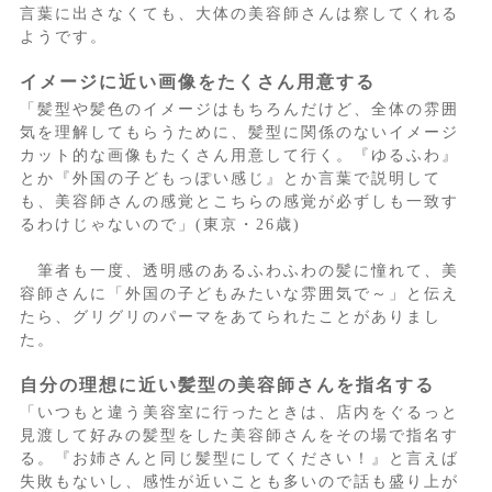
言葉に出さなくても、大体の美容師さんは察してくれる
ようです。
イメージに近い画像をたくさん用意する
「髪型や髪色のイメージはもちろんだけど、全体の雰囲
気を理解してもらうために、髪型に関係のないイメージ
カット的な画像もたくさん用意して行く。『ゆるふわ』
とか『外国の子どもっぽい感じ』とか言葉で説明して
も、美容師さんの感覚とこちらの感覚が必ずしも一致す
るわけじゃないので」(東京・26歳)
筆者も一度、透明感のあるふわふわの髪に憧れて、美
容師さんに「外国の子どもみたいな雰囲気で～」と伝え
たら、グリグリのパーマをあてられたことがありまし
た。
自分の理想に近い髪型の美容師さんを指名する
「いつもと違う美容室に行ったときは、店内をぐるっと
見渡して好みの髪型をした美容師さんをその場で指名す
る。『お姉さんと同じ髪型にしてください！』と言えば
失敗もないし、感性が近いことも多いので話も盛り上が