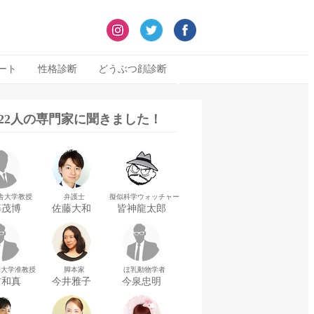
ート
性格診断
どうぶつ顔診断
322人の専門家に聞きました！
舎大学教授
弁護士
擬似科学ウォッチャー
藤茂博
佐藤大和
皆神龍太郎
華大学准教授
脚本家
ほ乳動物学者
村和真
今井雅子
今泉忠明