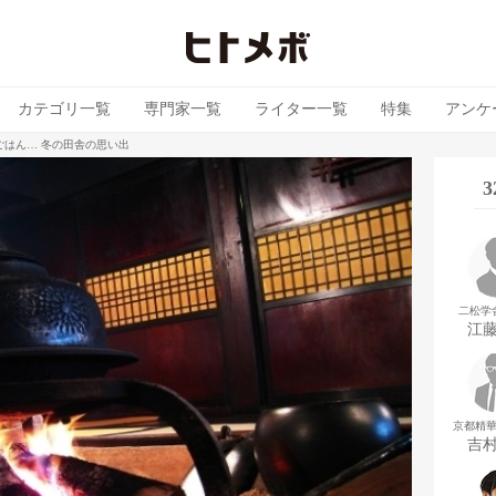
カテゴリ一覧
専門家一覧
ライター一覧
特集
アンケ
ごはん… 冬の田舎の思い出
二松学
江
京都精
吉