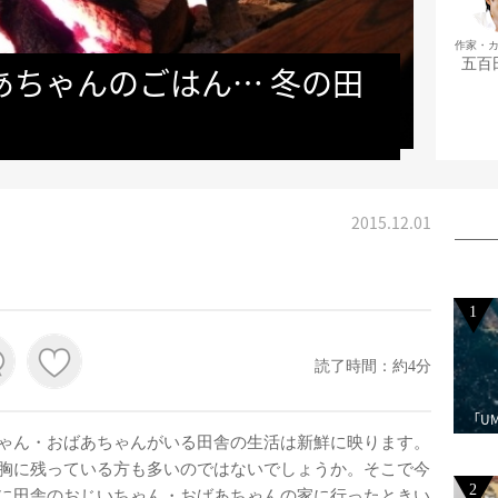
作家・
五百
あちゃんのごはん… 冬の田
2015.12.01
1
読了時間：約4分
「U
ゃん・おばあちゃんがいる田舎の生活は新鮮に映ります。
胸に残っている方も多いのではないでしょうか。そこで今
2
に田舎のおじいちゃん・おばあちゃんの家に行ったときい