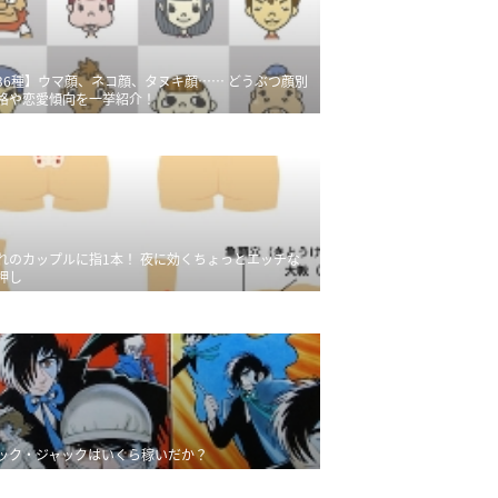
36種】ウマ顔、ネコ顔、タヌキ顔…… どうぶつ顔別
格や恋愛傾向を一挙紹介！
れのカップルに指1本！ 夜に効くちょっとエッチな
押し
ック・ジャックはいくら稼いだか？