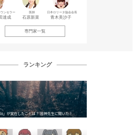
カウンセラー
医師
日本ロリータ協会会長
田達成
石原新菜
青木美沙子
専門家一覧
ランキング
MA」が実在したことは？ 皆神先生に聞いた！