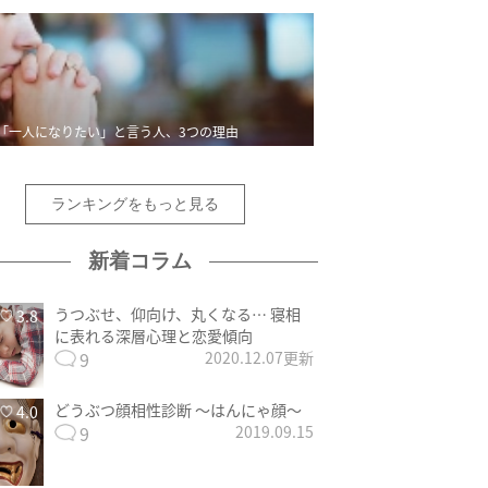
「一人になりたい」と言う人、3つの理由
ランキングをもっと見る
新着コラム
うつぶせ、仰向け、丸くなる… 寝相
3.8
に表れる深層心理と恋愛傾向
9
2020.12.07更新
どうぶつ顔相性診断 〜はんにゃ顔〜
4.0
9
2019.09.15