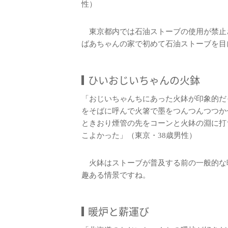
性）
東京都内では石油ストーブの使用が禁止
ばあちゃんの家で初めて石油ストーブを目
ひいおじいちゃんの火鉢
「おじいちゃんちにあった火鉢が印象的だ
をそばに呼んで火箸で墨をつんつんつつか
ときおり煙管の先をコーンと火鉢の淵に打
こよかった」（東京・38歳男性）
火鉢はストーブが普及する前の一般的な
趣ある情景ですね。
暖炉と薪運び