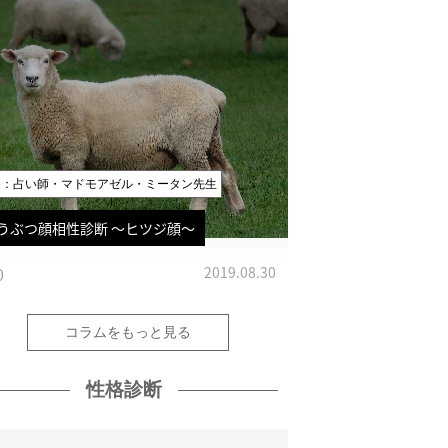
修：占い師・マドモアゼル・ミータン先生
うぶつ顔相性診断 〜ヒツジ顔〜
0
2019.08.30
コラムをもっと見る
性格診断