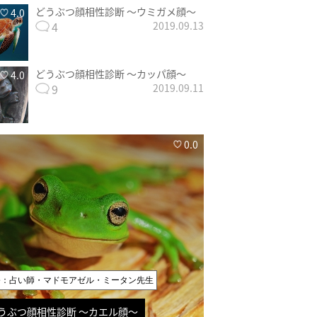
どうぶつ顔相性診断 〜ウミガメ顔〜
4.0
4
2019.09.13
どうぶつ顔相性診断 〜カッパ顔〜
4.0
9
2019.09.11
0.0
修：占い師・マドモアゼル・ミータン先生
うぶつ顔相性診断 〜カエル顔〜