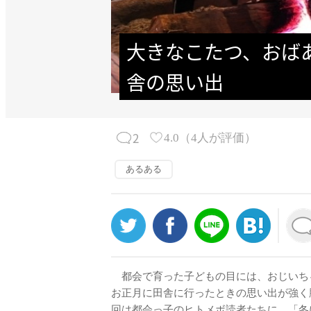
大きなこたつ、おば
舎の思い出
2
4.0
（
4
人が評価）
あるある
都会で育った子どもの目には、おじいち
お正月に田舎に行ったときの思い出が強く
回は都会っ子のヒトメボ読者たちに、「冬