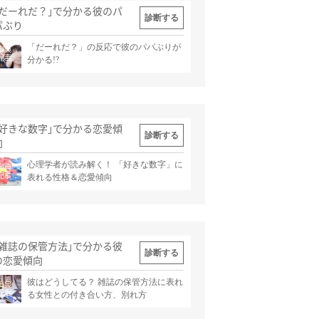
｢だーれだ？｣で分かる彼のパ
診断する
パぶり
「だーれだ？」の反応で彼のパパぶりが
出典
記事
分かる!?
｢好きな数字｣で分かる恋愛傾
診断する
向
心理学者が読み解く！ 「好きな数字」に
出典
記事
表れる性格＆恋愛傾向
｢雑誌の保管方法｣で分かる彼
診断する
の恋愛傾向
彼はどうしてる？ 雑誌の保管方法に表れ
出典
記事
る女性との付き合い方、別れ方