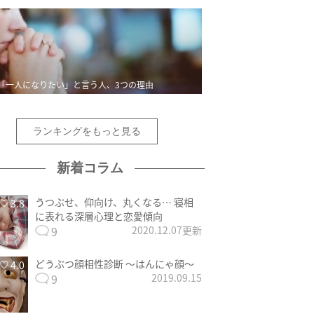
「一人になりたい」と言う人、3つの理由
ランキングをもっと見る
新着コラム
うつぶせ、仰向け、丸くなる… 寝相
3.8
に表れる深層心理と恋愛傾向
9
2020.12.07更新
どうぶつ顔相性診断 〜はんにゃ顔〜
4.0
9
2019.09.15