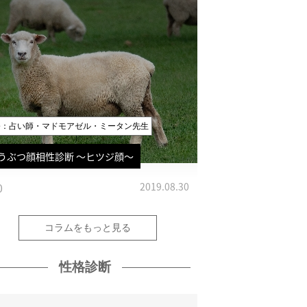
修：占い師・マドモアゼル・ミータン先生
うぶつ顔相性診断 〜ヒツジ顔〜
0
2019.08.30
コラムをもっと見る
性格診断