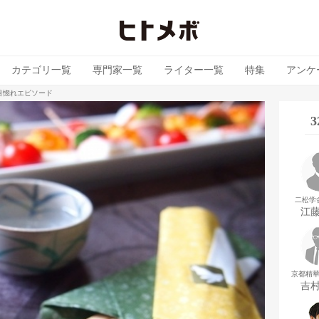
カテゴリ一覧
専門家一覧
ライター一覧
特集
アンケ
目惚れエピソード
二松学
江
京都精
吉