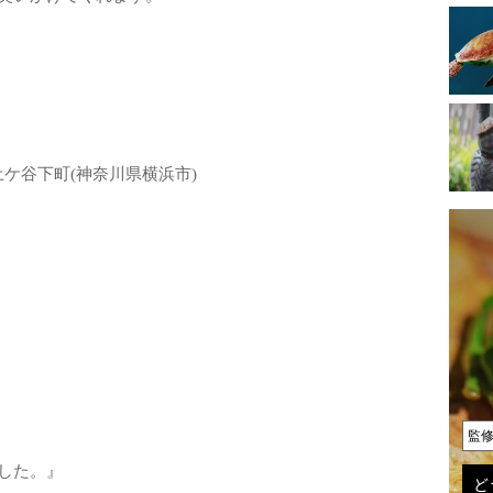
 井土ケ谷下町(神奈川県横浜市)
監
した。』
ど