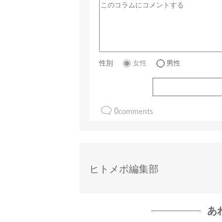
性別
女性
男性
0
comments
ヒトメボ編集部
あ