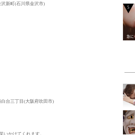
 西金沢新町(石川県金沢市)
5
急に
5 藤白台三丁目(大阪府吹田市)
笑いかけてくれます。