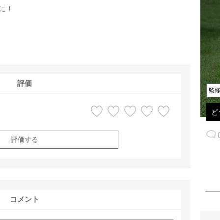
に！
評価
監
ど
評価する
コメント