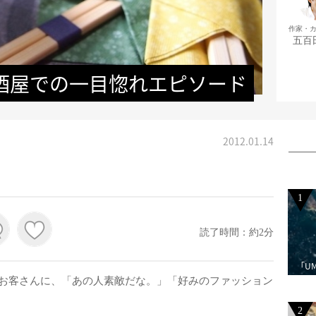
作家・
五百
酒屋での一目惚れエピソード
2012.01.14
1
読了時間：約2分
「U
お客さんに、「あの人素敵だな。」「好みのファッション
2