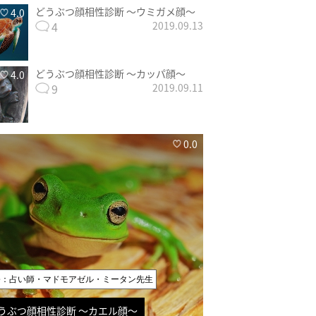
どうぶつ顔相性診断 〜ウミガメ顔〜
4.0
4
2019.09.13
どうぶつ顔相性診断 〜カッパ顔〜
4.0
9
2019.09.11
0.0
修：占い師・マドモアゼル・ミータン先生
うぶつ顔相性診断 〜カエル顔〜