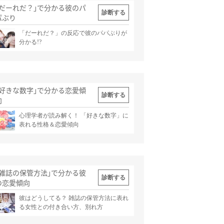
｢だーれだ？｣で分かる彼のパ
診断する
パぶり
「だーれだ？」の反応で彼のパパぶりが
出典
記事
分かる!?
｢好きな数字｣で分かる恋愛傾
診断する
向
心理学者が読み解く！ 「好きな数字」に
出典
記事
表れる性格＆恋愛傾向
｢雑誌の保管方法｣で分かる彼
診断する
の恋愛傾向
彼はどうしてる？ 雑誌の保管方法に表れ
出典
記事
る女性との付き合い方、別れ方