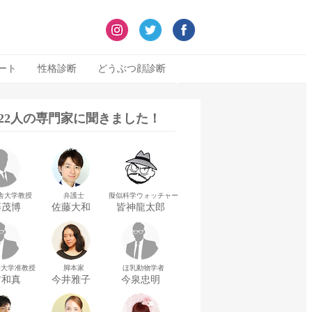
ート
性格診断
どうぶつ顔診断
322人の専門家に聞きました！
舎大学教授
弁護士
擬似科学ウォッチャー
藤茂博
佐藤大和
皆神龍太郎
華大学准教授
脚本家
ほ乳動物学者
村和真
今井雅子
今泉忠明