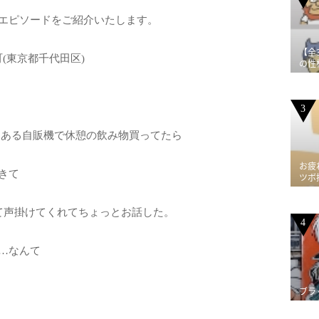
エピソードをご紹介いたします。
【全
番町(東京都千代田区)
の性
3
ある自販機で休憩の飲み物買ってたら
お疲
きて
ツボ
って声掛けてくれてちょっとお話した。
4
…なんて
ブラ