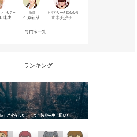
カウンセラー
医師
日本ロリータ協会会長
田達成
石原新菜
青木美沙子
専門家一覧
ランキング
MA」が実在したことは？ 皆神先生に聞いた！