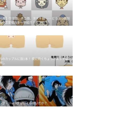
36種】ウマ顔、ネコ顔、タヌキ顔…… どうぶつ顔別
格や恋愛傾向を一挙紹介！
れのカップルに指1本！ 夜に効くちょっとエッチな
押し
ック・ジャックはいくら稼いだか？