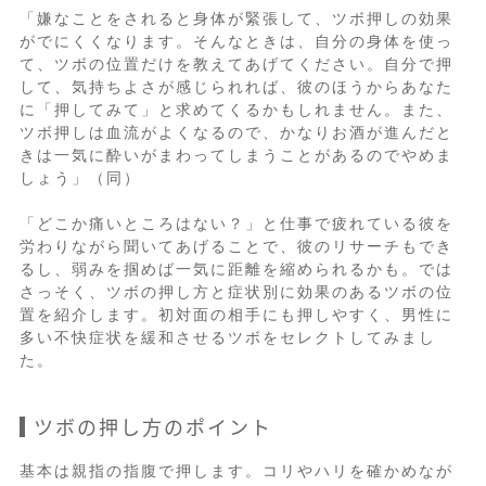
「嫌なことをされると身体が緊張して、ツボ押しの効果
がでにくくなります。そんなときは、自分の身体を使っ
て、ツボの位置だけを教えてあげてください。自分で押
して、気持ちよさが感じられれば、彼のほうからあなた
に「押してみて」と求めてくるかもしれません。また、
ツボ押しは血流がよくなるので、かなりお酒が進んだと
きは一気に酔いがまわってしまうことがあるのでやめま
しょう」（同）
「どこか痛いところはない？」と仕事で疲れている彼を
労わりながら聞いてあげることで、彼のリサーチもでき
るし、弱みを掴めば一気に距離を縮められるかも。では
さっそく、ツボの押し方と症状別に効果のあるツボの位
置を紹介します。初対面の相手にも押しやすく、男性に
多い不快症状を緩和させるツボをセレクトしてみまし
た。
ツボの押し方のポイント
基本は親指の指腹で押します。コリやハリを確かめなが