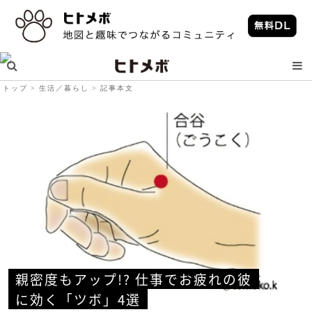
トップ
生活／暮らし
記事本文
親密度もアップ!? 仕事でお疲れの彼
に効く「ツボ」4選