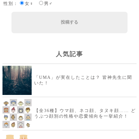
性別：
女♀
男♂
投稿する
人気記事
「UMA」が実在したことは？ 皆神先生に聞
いた！
【全36種】ウマ顔、ネコ顔、タヌキ顔…… ど
うぶつ顔別の性格や恋愛傾向を一挙紹介！