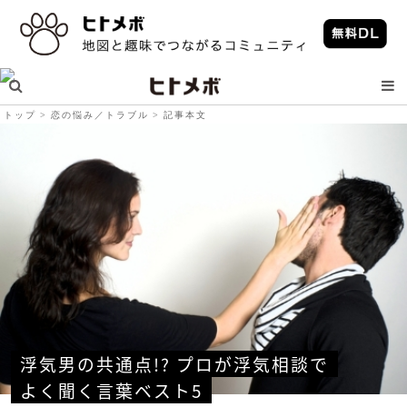
トップ
恋の悩み／トラブル
記事本文
浮気男の共通点!? プロが浮気相談で
よく聞く言葉ベスト5