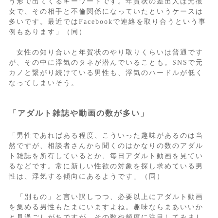
う形で出てくるキーワードです。年賀状の差出人は元彼
女で、その相手と不倫関係になっていたというケースは
多いです。最近ではFacebookで連絡を取り合うという事
例もあります」（同）
女性の知り合いと年賀状のやり取りくらいは普通です
が、その中に浮気のタネが潜んでいることも。SNSで元
カノと繋がり続けている男性も、浮気のハードルが低く
なってしまいそう。
「アダルト雑誌や動画の数が多い」
「男性であればある程度、こういった趣味があるのは当
然ですが、相談者さんから聞くのはかなりの数のアダル
ト雑誌を所有しているとか、毎日アダルト動画を見てい
るなどです。常に新しい性欲の対象を探し求めている男
性は、浮気する傾向にあるようです」（同）
「別もの」と言い訳しつつ、必要以上にアダルト動画
を集める男性もたまにいますよね。趣味ならまあいいか
と見過ごしがちですが、その数や頻度に注目してみまし