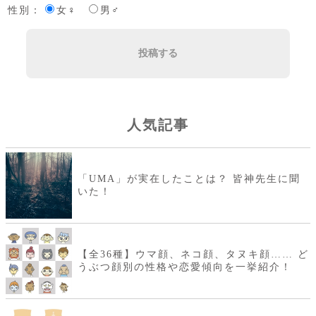
性別：
女♀
男♂
投稿する
人気記事
「UMA」が実在したことは？ 皆神先生に聞
いた！
【全36種】ウマ顔、ネコ顔、タヌキ顔…… ど
うぶつ顔別の性格や恋愛傾向を一挙紹介！