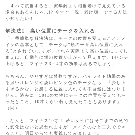
すべて該当すると、実年齢より相当老けて見えている
場合もあるんじゃ…!? 今すぐ「脱・老け顔」できる方法
が知りたい！
解決法1 高い位置にチークを入れる
「一番簡単な解決法は、チークの位置を変えること。メ
イクの基本として、チークは“頬の一番高い位置に入れ
る”とされていますが、それを実際より高い位置にしてし
まえば、自動的に頬の位置が上がって見えます。1センチ
上げると、マイナス3～4才の効果はあるでしょう。
もちろん、やりすぎは禁物ですが、ハイライト効果のあ
る淡いオレンジや淡いピンク色のチークなら、『少し上
すぎるかな』と感じる位置に入れても不自然にはなりま
せん。過去に、50代の女性にチークの位置を変えてもら
ったところ、10才くらい若く見えたこともあります」
（同）
なんと、マイナス10才！ 若い女性にはそこまでの激的
な変化はないと思われますが、メイクのひと工夫ででき
ること。明日からでも実践してみましょう。