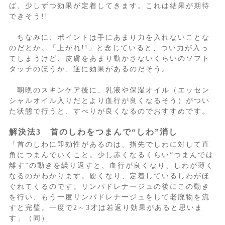
ば、少しずつ効果が定着してきます。これは結果が期待
できそう!!
ちなみに、ポイントは手にあまり力を入れないことな
のだとか。「上がれ!!」と念じていると、つい力が入っ
てしまうけど、皮膚をあまり動かさないくらいのソフト
タッチのほうが、逆に効果があるのだそう。
朝晩のスキンケア後に、乳液や保湿オイル（エッセン
シャルオイル入りだとより血行が良くなるそう）がつい
た状態で行うと、すべりが良くなるのでおすすめです。
解決法3 首のしわをつまんで“しわ”消し
「首のしわに即効性があるのは、指先でしわに対して直
角につまんでいくこと。少し赤くなるくらい“つまんでは
離す”の動きを繰り返すと、血行が良くなり、しわが薄く
なるのがわかります。硬くなり、定着しているしわがほ
ぐれてくるのです。リンパドレナージュの後にこの動き
を行い、もう一度リンパドレナージュをして老廃物を流
すと完璧。一度で2～3才は若返り効果があると思いま
す」（同）