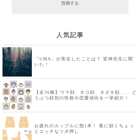
投稿する
人気記事
「UMA」が実在したことは？ 皆神先生に聞
いた！
【全36種】ウマ顔、ネコ顔、タヌキ顔…… ど
うぶつ顔別の性格や恋愛傾向を一挙紹介！
お疲れのカップルに指1本！ 夜に効くちょっ
とエッチなツボ押し