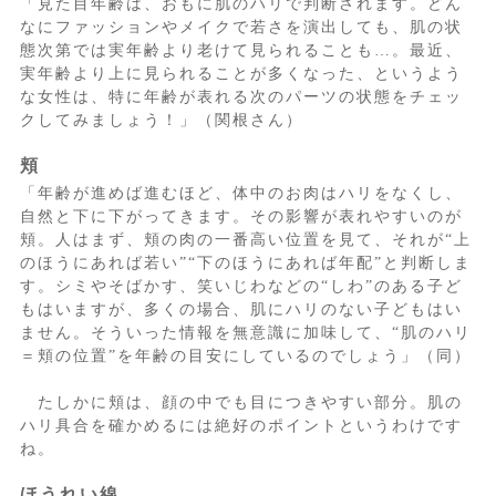
「見た目年齢は、おもに肌のハリで判断されます。どん
なにファッションやメイクで若さを演出しても、肌の状
態次第では実年齢より老けて見られることも…。最近、
実年齢より上に見られることが多くなった、というよう
な女性は、特に年齢が表れる次のパーツの状態をチェッ
クしてみましょう！」（関根さん）
頬
「年齢が進めば進むほど、体中のお肉はハリをなくし、
自然と下に下がってきます。その影響が表れやすいのが
頬。人はまず、頬の肉の一番高い位置を見て、それが“上
のほうにあれば若い”“下のほうにあれば年配”と判断しま
す。シミやそばかす、笑いじわなどの“しわ”のある子ど
もはいますが、多くの場合、肌にハリのない子どもはい
ません。そういった情報を無意識に加味して、“肌のハリ
＝頬の位置”を年齢の目安にしているのでしょう」（同）
たしかに頬は、顔の中でも目につきやすい部分。肌の
ハリ具合を確かめるには絶好のポイントというわけです
ね。
ほうれい線