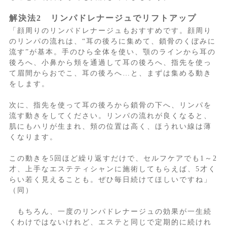
解決法2 リンパドレナージュでリフトアップ
「顔周りのリンパドレナージュもおすすめです。顔周り
のリンパの流れは、“耳の後ろに集めて、鎖骨のくぼみに
流す”が基本。手のひら全体を使い、顎のラインから耳の
後ろへ、小鼻から頬を通過して耳の後ろへ、指先を使っ
て眉間からおでこ、耳の後ろへ…と、まずは集める動き
をします。
次に、指先を使って耳の後ろから鎖骨の下へ、リンパを
流す動きをしてください。リンパの流れが良くなると、
肌にもハリが生まれ、頬の位置は高く、ほうれい線は薄
くなります。
この動きを5回ほど繰り返すだけで、セルフケアでも1～2
才、上手なエステティシャンに施術してもらえば、5才く
らい若く見えることも。ぜひ毎日続けてほしいですね」
（同）
もちろん、一度のリンパドレナージュの効果が一生続
くわけではないけれど、エステと同じで定期的に続けれ