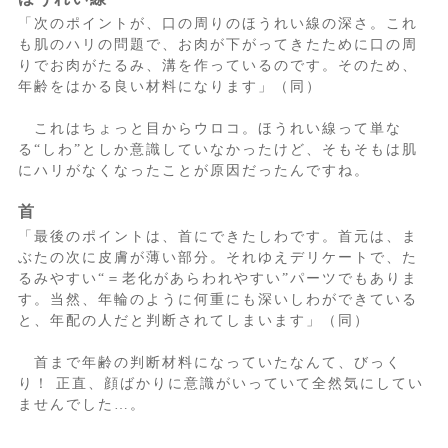
「次のポイントが、口の周りのほうれい線の深さ。これ
も肌のハリの問題で、お肉が下がってきたために口の周
りでお肉がたるみ、溝を作っているのです。そのため、
年齢をはかる良い材料になります」（同）
これはちょっと目からウロコ。ほうれい線って単な
る“しわ”としか意識していなかったけど、そもそもは肌
にハリがなくなったことが原因だったんですね。
首
「最後のポイントは、首にできたしわです。首元は、ま
ぶたの次に皮膚が薄い部分。それゆえデリケートで、た
るみやすい“＝老化があらわれやすい”パーツでもありま
す。当然、年輪のように何重にも深いしわができている
と、年配の人だと判断されてしまいます」（同）
首まで年齢の判断材料になっていたなんて、びっく
り！ 正直、顔ばかりに意識がいっていて全然気にしてい
ませんでした…。