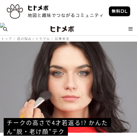
トップ
恋の悩み／トラブル
記事本文
チークの高さで4才若返る!? かんた
ん“脱・老け顔”テク