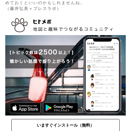
めておくといいのかもしれませんね。
（藤井弘美＋プレスラボ）
いますぐインストール（無料）