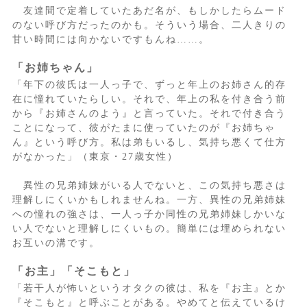
友達間で定着していたあだ名が、もしかしたらムード
のない呼び方だったのかも。そういう場合、二人きりの
甘い時間には向かないですもんね……。
「お姉ちゃん」
「年下の彼氏は一人っ子で、ずっと年上のお姉さん的存
在に憧れていたらしい。それで、年上の私を付き合う前
から『お姉さんのよう』と言っていた。それで付き合う
ことになって、彼がたまに使っていたのが『お姉ちゃ
ん』という呼び方。私は弟もいるし、気持ち悪くて仕方
がなかった」（東京・27歳女性）
異性の兄弟姉妹がいる人でないと、この気持ち悪さは
理解しにくいかもしれませんね。一方、異性の兄弟姉妹
への憧れの強さは、一人っ子か同性の兄弟姉妹しかいな
い人でないと理解しにくいもの。簡単には埋められない
お互いの溝です。
「お主」「そこもと」
「若干人が怖いというオタクの彼は、私を『お主』とか
『そこもと』と呼ぶことがある。やめてと伝えているけ