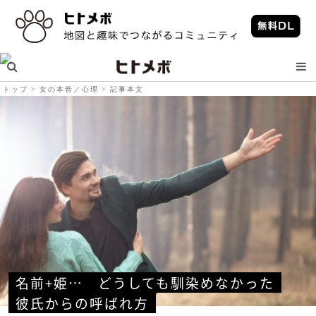
トップ
女の本音／心理
記事本文
名前+姫…　どうしても馴染めなかった
彼氏からの呼ばれ方