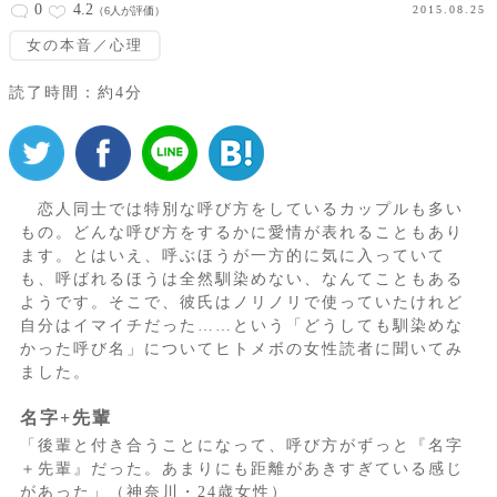
0
4.2
2015.08.25
（6人が評価）
女の本音／心理
読了時間：約4分
恋人同士では特別な呼び方をしているカップルも多い
もの。どんな呼び方をするかに愛情が表れることもあり
ます。とはいえ、呼ぶほうが一方的に気に入っていて
も、呼ばれるほうは全然馴染めない、なんてこともある
ようです。そこで、彼氏はノリノリで使っていたけれど
自分はイマイチだった……という「どうしても馴染めな
かった呼び名」についてヒトメボの女性読者に聞いてみ
ました。
名字+先輩
「後輩と付き合うことになって、呼び方がずっと『名字
＋先輩』だった。あまりにも距離があきすぎている感じ
があった」（神奈川・24歳女性）