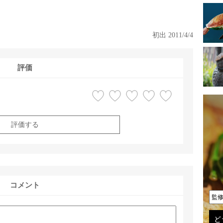
初出 2011/4/4
評価
評価する
コメント
監
ど