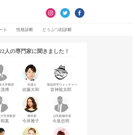
ート
性格診断
どうぶつ顔診断
322人の専門家に聞きました！
舎大学教授
弁護士
擬似科学ウォッチャー
藤茂博
佐藤大和
皆神龍太郎
華大学准教授
脚本家
ほ乳動物学者
村和真
今井雅子
今泉忠明