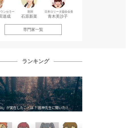
カウンセラー
医師
日本ロリータ協会会長
田達成
石原新菜
青木美沙子
専門家一覧
ランキング
MA」が実在したことは？ 皆神先生に聞いた！