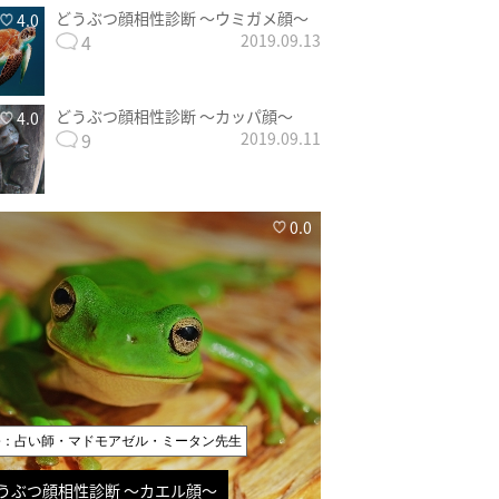
どうぶつ顔相性診断 〜ウミガメ顔〜
4.0
4
2019.09.13
どうぶつ顔相性診断 〜カッパ顔〜
4.0
9
2019.09.11
0.0
修：占い師・マドモアゼル・ミータン先生
うぶつ顔相性診断 〜カエル顔〜