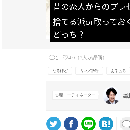
昔の恋人からのプレ
捨てる派or取って
どっち？
1
4.0
（
5
人が評価）
なるほど
占い／診断
あるある
織
心理コーディネーター