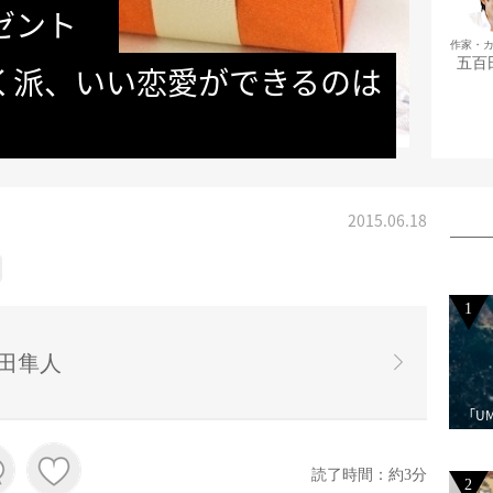
ゼント　
作家・
五百
おく派、いい恋愛ができるのは
2015.06.18
1
田隼人
「U
読了時間：約3分
2