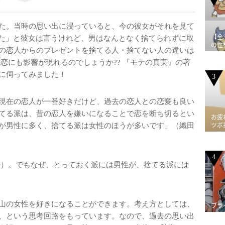
た。当時の思い出に浸っていると、今の彼女がそれを見て
【全
てた」と彼女は言うけれど、男はなんとなく捨てられずに取
の性
の恋人からのプレゼントを捨てる人・捨てない人の違いは
恋にも影響が現れるのでしょうか?? 『モテの真実』の著
に伺ってみました！
3
現在の恋人が一番好きだけど、過去の恋人との恋愛も良い
てる派は、昔の恋人を嫌いになることで恋を断ち切るとい
お疲
ツボ
が男性に多く、捨てる派は女性のほうが多いです」（織田
4
）。でもなぜ、とっておく派には男性が、捨てる派には
山の女性を好きになることができます。考え方としては、
ブラ
、という思考回路をもっています。なので、過去の思い出