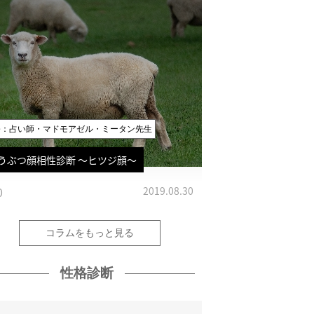
修：占い師・マドモアゼル・ミータン先生
うぶつ顔相性診断 〜ヒツジ顔〜
0
2019.08.30
コラムをもっと見る
性格診断