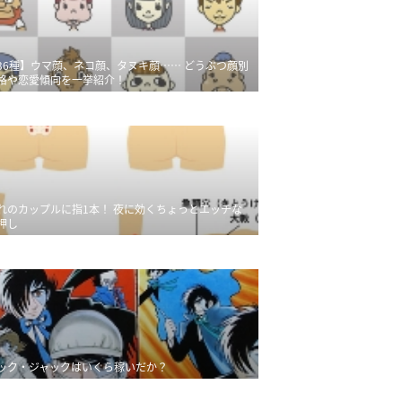
36種】ウマ顔、ネコ顔、タヌキ顔…… どうぶつ顔別
格や恋愛傾向を一挙紹介！
れのカップルに指1本！ 夜に効くちょっとエッチな
押し
ック・ジャックはいくら稼いだか？