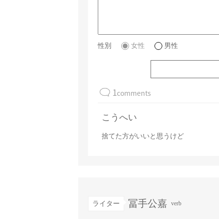
性別
女性
男性
1
comments
こうへい
捨てた方がいいと思うけど
冨手公嘉
ライター
verb