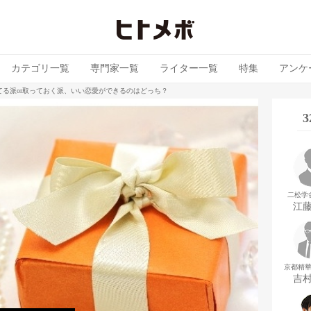
カテゴリ一覧
専門家一覧
ライター一覧
特集
アンケ
る派or取っておく派、いい恋愛ができるのはどっち？
二松学
江
京都精
吉