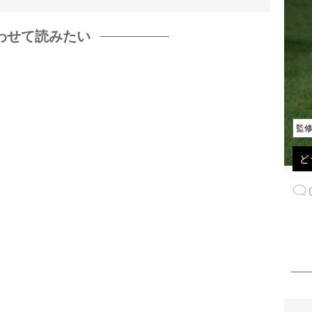
わせて読みたい
監
ど