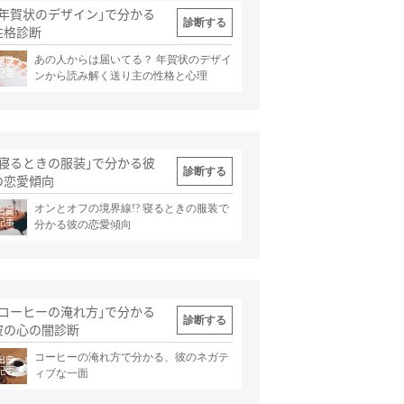
｢年賀状のデザイン｣で分かる
診断する
性格診断
あの人からは届いてる？ 年賀状のデザイ
出典
記事
ンから読み解く送り主の性格と心理
｢寝るときの服装｣で分かる彼
診断する
の恋愛傾向
オンとオフの境界線!? 寝るときの服装で
出典
記事
分かる彼の恋愛傾向
｢コーヒーの淹れ方｣で分かる
診断する
彼の心の闇診断
コーヒーの淹れ方で分かる、彼のネガテ
出典
記事
ィブな一面