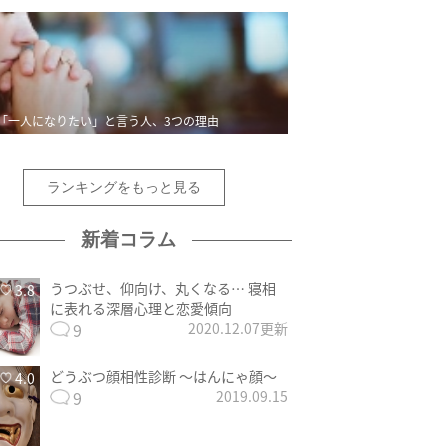
「一人になりたい」と言う人、3つの理由
ランキングをもっと見る
新着コラム
うつぶせ、仰向け、丸くなる… 寝相
3.8
に表れる深層心理と恋愛傾向
9
2020.12.07更新
どうぶつ顔相性診断 〜はんにゃ顔〜
4.0
9
2019.09.15