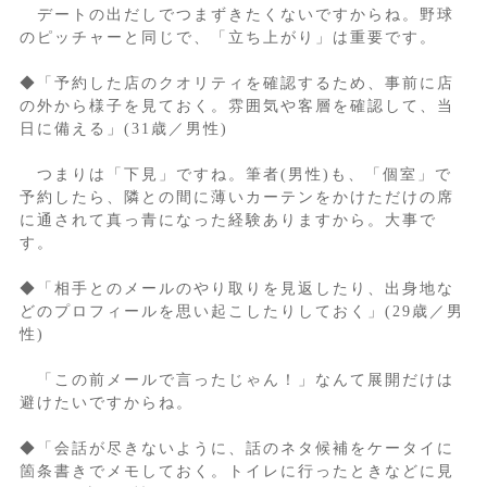
デートの出だしでつまずきたくないですからね。野球
のピッチャーと同じで、「立ち上がり」は重要です。
◆「予約した店のクオリティを確認するため、事前に店
の外から様子を見ておく。雰囲気や客層を確認して、当
日に備える」(31歳／男性)
つまりは「下見」ですね。筆者(男性)も、「個室」で
予約したら、隣との間に薄いカーテンをかけただけの席
に通されて真っ青になった経験ありますから。大事で
す。
◆「相手とのメールのやり取りを見返したり、出身地な
どのプロフィールを思い起こしたりしておく」(29歳／男
性)
「この前メールで言ったじゃん！」なんて展開だけは
避けたいですからね。
◆「会話が尽きないように、話のネタ候補をケータイに
箇条書きでメモしておく。トイレに行ったときなどに見