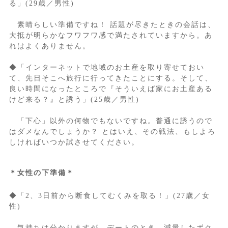
る」(29歳／男性)
素晴らしい準備ですね！ 話題が尽きたときの会話は、
大抵が明らかなフワフワ感で満たされていますから。あ
れはよくありません。
◆「インターネットで地域のお土産を取り寄せておい
て、先日そこへ旅行に行ってきたことにする。そして、
良い時間になったところで『そういえば家にお土産ある
けど来る？』と誘う」(25歳／男性)
「下心」以外の何物でもないですね。普通に誘うので
はダメなんでしょうか？ とはいえ、その戦法、もしよろ
しければいつか試させてください。
＊女性の下準備＊
◆「2、3日前から断食してむくみを取る！」(27歳／女
性)
気持ちは分かりますが、デートのとき、減量したボク