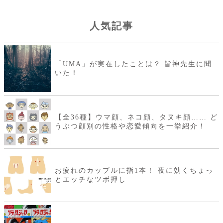
人気記事
「UMA」が実在したことは？ 皆神先生に聞
いた！
【全36種】ウマ顔、ネコ顔、タヌキ顔…… ど
うぶつ顔別の性格や恋愛傾向を一挙紹介！
お疲れのカップルに指1本！ 夜に効くちょっ
とエッチなツボ押し