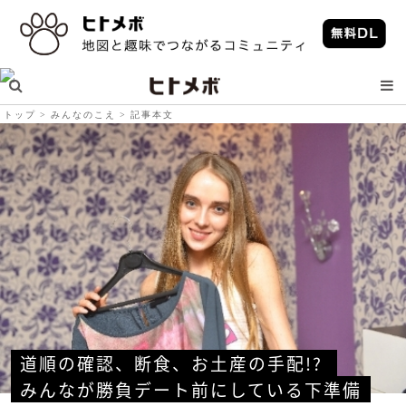
トップ
みんなのこえ
記事本文
道順の確認、断食、お土産の手配!? 
みんなが勝負デート前にしている下準備