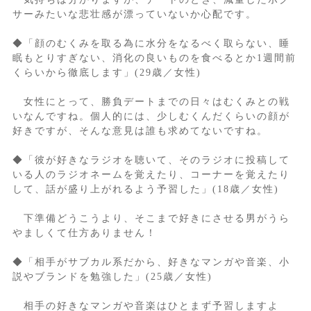
サーみたいな悲壮感が漂っていないか心配です。
◆「顔のむくみを取る為に水分をなるべく取らない、睡
眠もとりすぎない、消化の良いものを食べるとか1週間前
くらいから徹底します」(29歳／女性)
女性にとって、勝負デートまでの日々はむくみとの戦
いなんですね。個人的には、少しむくんだくらいの顔が
好きですが、そんな意見は誰も求めてないですね。
◆「彼が好きなラジオを聴いて、そのラジオに投稿して
いる人のラジオネームを覚えたり、コーナーを覚えたり
して、話が盛り上がれるよう予習した」(18歳／女性)
下準備どうこうより、そこまで好きにさせる男がうら
やましくて仕方ありません！
◆「相手がサブカル系だから、好きなマンガや音楽、小
説やブランドを勉強した」(25歳／女性)
相手の好きなマンガや音楽はひとまず予習しますよ