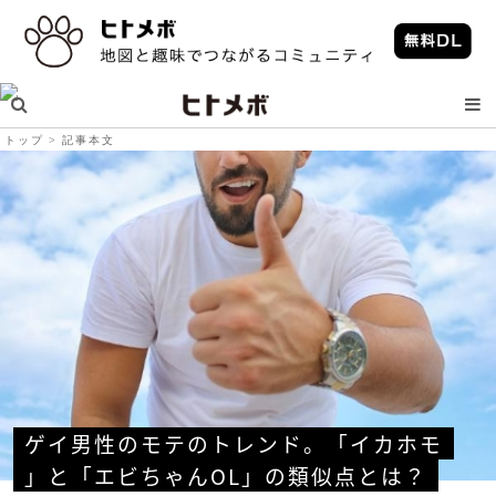
トップ
記事本文
ゲイ男性のモテのトレンド。「イカホモ
」と「エビちゃんOL」の類似点とは？