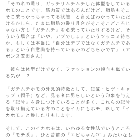
「その名の通り、ガッチリムチムチした体型をしている
ホモのことです。筋肉質ではあるんだけど、脂肪もそこ
そこ乗っかっちゃってる状態…と言えばわかっていただ
けるかしら。たまに脂肪の乗り具合がそこそこどころじ
ゃない方も『ガチムチ』を名乗っていたりするけど、そ
ういう場合は『いや、デブでしょ』というツッコミ待ち
か、もしくは本当に『自分はデブではなくガチムチであ
る』という自意識を持っているかのどちらかです」（ア
ボンヌ安田さん）
彼らは体型だけでなく、ファッションの傾向も似てい
る気が…？
「ガチムチホモの外見的特徴として、短髪・ヒゲ・キャ
ップ（帽子）など、見る者に男らしいという印象を与え
る『記号』を身につけていることが多く、これらの記号
を取り揃えている方のことをイカにもホモ、略して『イ
カホモ』と称したりもします。
そして、このイカホモは、いわゆる女性誌でいうところ
の『モテ系』。ひと昔前の『エビちゃんOL』みたいなも