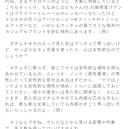
のね。まるでクローンのように、大量に増殖していると
ころもそっくり。ちなみにエビちゃんOLの御用達ブラン
ドはプライベートレーベルやレッセパッセだったけど、
イカホモの方々はアバクロンビー&フィッチやトミーヒ
ルフィガーなど、いかにもマッチョが着てそうな海外の
カジュアルブランドを好む傾向にあります」（同）
ガチムチホモの人って見た目はマッチョで男っぽいけ
ど、やっぱりおネェ言葉を使ったり、心は女性的なので
しょうか？
「ガチムチに限らず、総じてゲイは女性的な感性を持ち
合わせているもの。というか、ノンケ（異性愛者）の男
性にだって女性的な部分はあるはずだから、『ゲイはノ
ンケよりも女性的な感性が強め』くらいに認識しておい
てください。強さの度合いは見た目に関係なく、人によ
ります。見た目はガチムチホモでも内面が乙女な方もい
れば、夜な夜な女装していても内面がすごく男っぽい方
もいらっしゃるのよ」（同）
そうなんですね。テレビなどから受ける影響や印象
で、先入観を持ってはいけませんね。