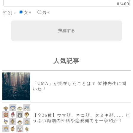
0
/
400
性別：
女♀
男♂
投稿する
人気記事
「UMA」が実在したことは？ 皆神先生に聞
いた！
【全36種】ウマ顔、ネコ顔、タヌキ顔…… ど
うぶつ顔別の性格や恋愛傾向を一挙紹介！