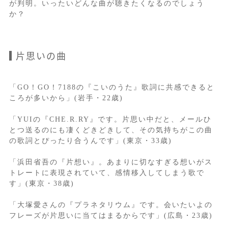
が判明。いったいどんな曲が聴きたくなるのでしょう
か？
片思いの曲
「GO！GO！7188の『こいのうた』歌詞に共感できると
ころが多いから」(岩手・22歳)
「YUIの『CHE.R.RY』です。片思い中だと、メールひ
とつ送るのにも凄くどきどきして、その気持ちがこの曲
の歌詞とぴったり合うんです」(東京・33歳)
「浜田省吾の『片想い』。あまりに切なすぎる想いがス
トレートに表現されていて、感情移入してしまう歌で
す」(東京・38歳)
「大塚愛さんの『プラネタリウム』です。会いたいよの
フレーズが片思いに当てはまるからです」(広島・23歳)