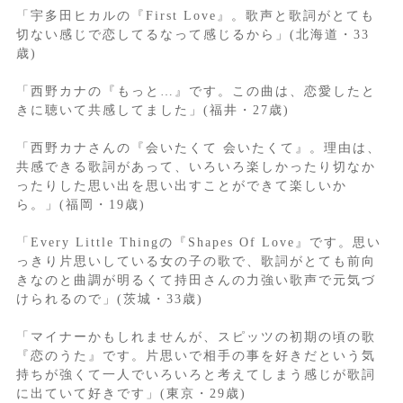
「宇多田ヒカルの『First Love』。歌声と歌詞がとても
切ない感じで恋してるなって感じるから」(北海道・33
歳)
「西野カナの『もっと…』です。この曲は、恋愛したと
きに聴いて共感してました」(福井・27歳)
「西野カナさんの『会いたくて 会いたくて』。理由は、
共感できる歌詞があって、いろいろ楽しかったり切なか
ったりした思い出を思い出すことができて楽しいか
ら。」(福岡・19歳)
「Every Little Thingの『Shapes Of Love』です。思い
っきり片思いしている女の子の歌で、歌詞がとても前向
きなのと曲調が明るくて持田さんの力強い歌声で元気づ
けられるので」(茨城・33歳)
「マイナーかもしれませんが、スピッツの初期の頃の歌
『恋のうた』です。片思いで相手の事を好きだという気
持ちが強くて一人でいろいろと考えてしまう感じが歌詞
に出ていて好きです」(東京・29歳)