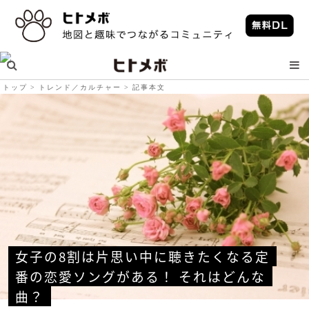
トップ
トレンド／カルチャー
記事本文
女子の8割は片思い中に聴きたくなる定
番の恋愛ソングがある！ それはどんな
曲？