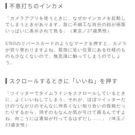
不意打ちのインカメ
「カメラアプリを使うときに、なぜかインカメを起動し
てしまうときがあります。急に不細工な自分の顔が画面
いっぱいに表示されて焦る」（東京／27歳男性）
UNOのリバースカードのようなマークを押すと、カメラ
が切り替わりますよね。親指に近い位置にある仕様のも
のも少なくないので、無意識に触ってしまうのでしょ
う。
スクロールするときに「いいね」を押す
「ツイッターでタイムラインをスクロールしているとき
に、よくいいねしてしまう。それが、ほぼツイッターだ
けのつながりのそんなに仲良くない知り合いの投稿だっ
たりするから、消すのもなんか気が引けて困るんですよ
ね。向こうには通知が行ってるはずだし……」（埼玉／
23歳女性）