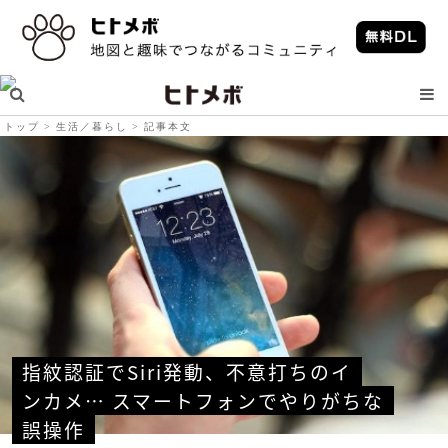
トップ
生活／暮らし
記事本文
指紋認証でSiri発動、不意打ちのイ
ンカメ… スマートフォンでやりがちな
誤操作