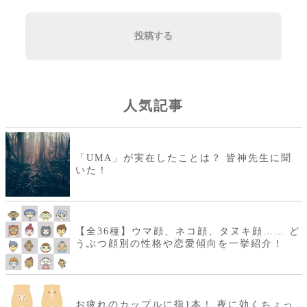
投稿する
人気記事
「UMA」が実在したことは？ 皆神先生に聞
いた！
【全36種】ウマ顔、ネコ顔、タヌキ顔…… ど
うぶつ顔別の性格や恋愛傾向を一挙紹介！
お疲れのカップルに指1本！ 夜に効くちょっ