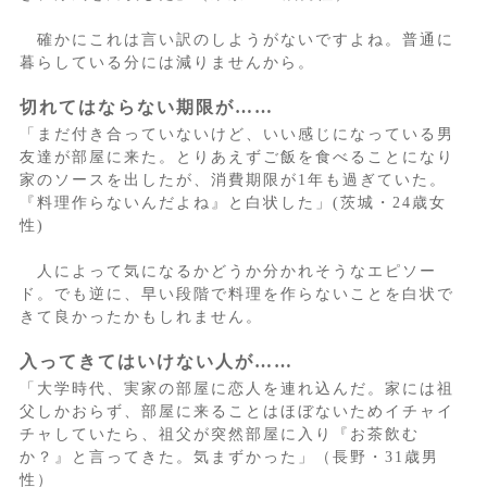
確かにこれは言い訳のしようがないですよね。普通に
暮らしている分には減りませんから。
切れてはならない期限が……
「まだ付き合っていないけど、いい感じになっている男
友達が部屋に来た。とりあえずご飯を食べることになり
家のソースを出したが、消費期限が1年も過ぎていた。
『料理作らないんだよね』と白状した」(茨城・24歳女
性)
人によって気になるかどうか分かれそうなエピソー
ド。でも逆に、早い段階で料理を作らないことを白状で
きて良かったかもしれません。
入ってきてはいけない人が……
「大学時代、実家の部屋に恋人を連れ込んだ。家には祖
父しかおらず、部屋に来ることはほぼないためイチャイ
チャしていたら、祖父が突然部屋に入り『お茶飲む
か？』と言ってきた。気まずかった」（長野・31歳男
性）