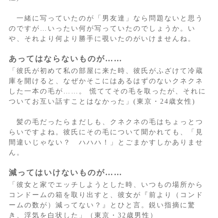
一緒に写っていたのが「男友達」なら問題ないと思う
のですが…いったい何が写っていたのでしょうか。い
や、それより何より勝手に覗いたのがいけませんね。
あってはならないものが……
「彼氏が初めて私の部屋に来た時、彼氏がふざけて冷蔵
庫を開けると、なぜかそこにはあるはずのないクネクネ
した一本の毛が……。 慌ててその毛を取ったが、それに
ついてお互い話すことはなかった」(東京・24歳女性)
髪の毛だったらまだしも、クネクネの毛はちょっとつ
らいですよね。彼氏にその毛について聞かれても、「見
間違いじゃない？ ハハハ！」とごまかすしかありませ
ん。
減ってはいけないものが……
「彼女と家でエッチしようとした時、いつもの場所から
コンドームの箱を取り出すと、彼女が『前より（コンド
ームの数が）減ってない？』とひと言。鋭い指摘に驚
き、浮気を白状した」（東京・32歳男性）