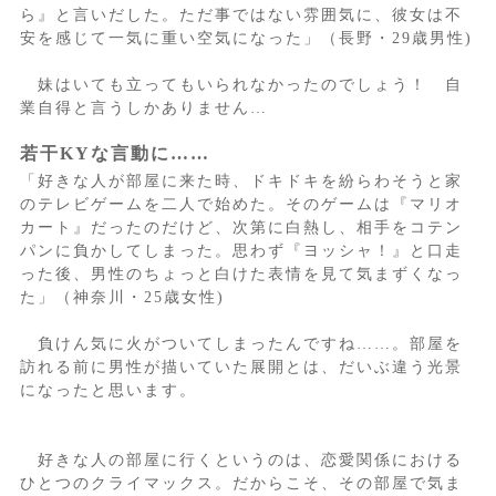
ら』と言いだした。ただ事ではない雰囲気に、彼女は不
安を感じて一気に重い空気になった」（長野・29歳男性)
妹はいても立ってもいられなかったのでしょう！ 自
業自得と言うしかありません…
若干KYな言動に……
「好きな人が部屋に来た時、ドキドキを紛らわそうと家
のテレビゲームを二人で始めた。そのゲームは『マリオ
カート』だったのだけど、次第に白熱し、相手をコテン
パンに負かしてしまった。思わず『ヨッシャ！』と口走
った後、男性のちょっと白けた表情を見て気まずくなっ
た」（神奈川・25歳女性)
負けん気に火がついてしまったんですね……。部屋を
訪れる前に男性が描いていた展開とは、だいぶ違う光景
になったと思います。
好きな人の部屋に行くというのは、恋愛関係における
ひとつのクライマックス。だからこそ、その部屋で気ま