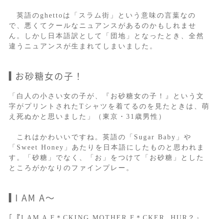
英語のghettoは「スラム街」という意味の言葉なの
で、悪くてクールなニュアンスがあるのかもしれませ
ん。しかし日本語訳として「団地」となったとき、全然
違うニュアンスが生まれてしまいました。
お砂糖女の子！
「白人の小さい女の子が、『お砂糖女の子！』という文
字がプリントされたTシャツを着てるのを見たときは、萌
え死ぬかと思いました」（東京・31歳男性）
これはかわいいですね。英語の「Sugar Baby」や
「Sweet Honey」あたりを日本語にしたものと思われま
す。「砂糖」でなく、「お」をつけて「お砂糖」とした
ところがかなりのファインプレー。
I AM A～
｢『I AM A F＊CKING MOTHER F＊CKER, HUR？』