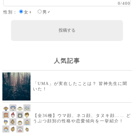
0
/
400
性別：
女♀
男♂
投稿する
人気記事
「UMA」が実在したことは？ 皆神先生に聞
いた！
【全36種】ウマ顔、ネコ顔、タヌキ顔…… ど
うぶつ顔別の性格や恋愛傾向を一挙紹介！