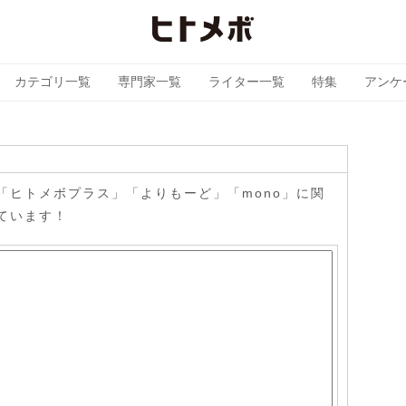
カテゴリ一覧
専門家一覧
ライター一覧
特集
アンケ
「ヒトメボプラス」「よりもーど」「mono」に関
ています！