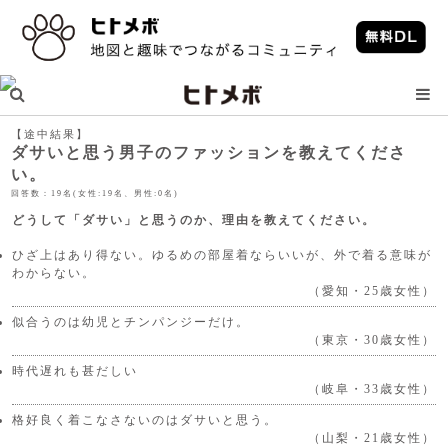
【途中結果】
ダサいと思う男子のファッションを教えてくださ
い。
回答数：19名(女性:19名、男性:0名)
どうして「ダサい」と思うのか、理由を教えてください。
ひざ上はあり得ない。ゆるめの部屋着ならいいが、外で着る意味が
わからない。
（愛知・25歳女性）
似合うのは幼児とチンパンジーだけ。
（東京・30歳女性）
時代遅れも甚だしい
（岐阜・33歳女性）
格好良く着こなさないのはダサいと思う。
（山梨・21歳女性）