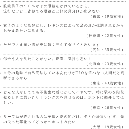
眼鏡男子の９０％がその眼鏡をかけているから。
流行だけど…皆似てる眼鏡だと顔の見分けが出来ない
（東京・19歳女性）
女子のような恰好だし、レギンスによって足の形が強調されるから
おかまみたいに見える。
（神奈川・22歳女性）
ただでさえ短い脚が更に短く見えてダサイと思います！
（高知・35歳女性）
似合う人を見たことがない。正直、気持ち悪い！
（北海道・23歳女性）
自分の趣味で自己完結しているあたりがTPOを選べない人間だと判
断できるから
（東京・43歳女性）
どんな人がしてても不衛生な感じがしてイヤです。特に駅のを階段
登るときに思いきりトランクスを見せるのは…ホントに勘弁してほ
しい。
（東京・26歳女性）
サーフ系が許されるのは子供と夏の間だけ、冬とか場違いすぎ、先
の尖った革靴ってどっかのホストみたい、
（大阪・19歳女性）