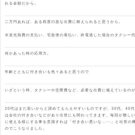
れる金額だから。
二万円あれば、ある程度の急な出費に耐えられると思うから。
水道光熱費の支払い、宅急便の着払い、終電逃した場合のタクシー
何かあった時の応用力。
年齢とともに付き合いも色々あると思うので
いざという時、タクシーや交際費など、必要な出費に備えているの
20代はまだ若いからと諦めてもらえやすいものですが、30代、40
は会社の付き合いなどがあり出世にも関わってきます。毎回が難し
に使える様にする事を意識すれば「付き合い悪いな…･･」と出世の
のでこうなりました。