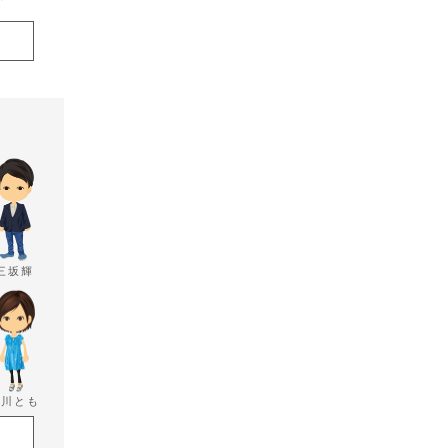
三坂輝
香川とも