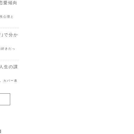
恋愛傾向
性心理と
び｣で分か
頃好きだっ
る人生の課
。カバー表
d