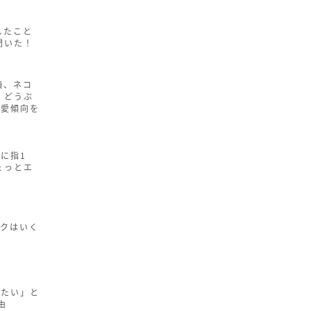
したこと
聞いた！
顔、ネコ
 どうぶ
恋愛傾向を
に指1
ょっとエ
ックはいく
りたい」と
由