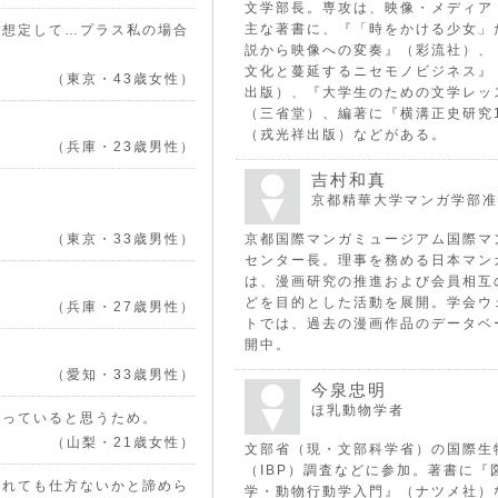
文学部長。専攻は、映像・メディア
主な著書に、『「時をかける少女」
を想定して…プラス私の場合
説から映像への変奏』（彩流社）、
文化と蔓延するニセモノビジネス』
（東京・43歳女性）
出版）、『大学生のための文学レッ
（三省堂）、編著に『横溝正史研究
（戎光祥出版）などがある。
（兵庫・23歳男性）
吉村和真
京都精華大学マンガ学部准
（東京・33歳男性）
京都国際マンガミュージアム国際マ
センター長。理事を務める日本マン
は、漫画研究の推進および会員相互
どを目的とした活動を展開。学会ウ
（兵庫・27歳男性）
トでは、過去の漫画作品のデータベ
開中。
（愛知・33歳男性）
今泉忠明
ほ乳動物学者
入っていると思うため。
（山梨・21歳女性）
文部省（現・文部科学省）の国際生
（IBP）調査などに参加。著書に『
まれても仕方ないかと諦めら
学・動物行動学入門』（ナツメ社）