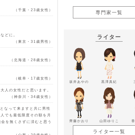
（千葉・23歳女性）
専門家一覧
代などに。
ライター
（東京・31歳男性）
（北海道・28歳女性）
（岐阜・17歳女性）
坂井あやの
黒澤真紀
が大人の女性だと思います。
（神奈川・34歳女性）
代となって来ますと共に男性
い人でも最低限度その額を月
齊藤かおり
山田ゆりこ
機会を無くさずに済むと思う
ライター一覧