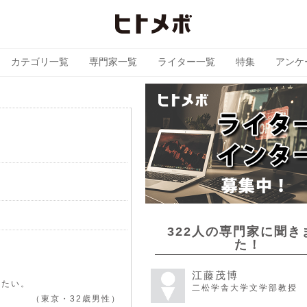
カテゴリ一覧
専門家一覧
ライター一覧
特集
アンケ
322人の専門家に聞き
た！
江藤茂博
きたい。
二松学舎大学文学部教授
（東京・32歳男性）