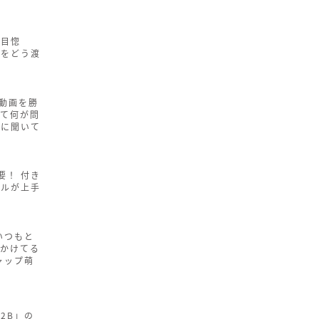
一目惚
紙をどう渡
内動画を勝
って何が問
家に聞いて
要！ 付き
プルが上手
いつもと
「かけてる
ャップ萌
2B」の