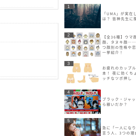
1
「UMA」が実在
は？ 皆神先生に
2
【全36種】ウマ
顔、タヌキ顔……
つ顔別の性格や
一挙紹介！
3
お疲れのカップル
本！ 夜に効くち
ッチなツボ押し
4
ブラック・ジャ
ら稼いだか？
5
急に「一人にな
言う人、3つの理