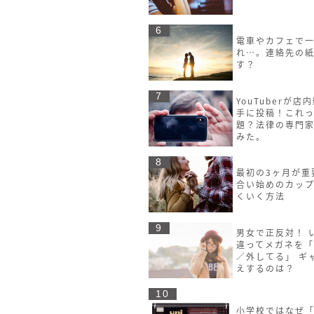
6
電車やカフェで
れ…。連絡先の
す？
7
YouTuberが店
手に投稿！これ
題？法律の専門
みた。
8
最初の3ヶ月が重
合い始めのカッ
くいく方法
9
男女で正反対！ 
違ってメガネを
／外してる」 ギ
えするのは？
10
小学校ではなぜ「