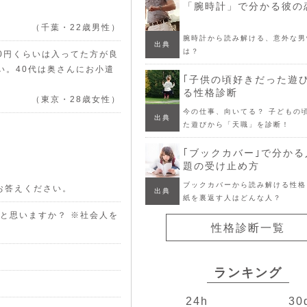
「腕時計」で分かる彼の
（千葉・22歳男性）
腕時計から読み解ける、意外な男
出典
は？
0円くらいは入ってた方が良
い。40代は奥さんにお小遣
｢子供の頃好きだった遊
る性格診断
（東京・28歳女性）
今の仕事、向いてる？ 子どもの
出典
た遊びから「天職」を診断！
｢ブックカバー｣で分か
題の受け止め方
ブックカバーから読み解ける性格
お答えください。
出典
紙を裏返す人はどんな人？
だと思いますか？ ※社会人を
性格診断一覧
ランキング
24h
30