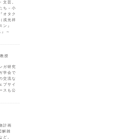
・文芸。
たち－小
『オタク
（戎光祥
スン』
1』～
教授
ンガ研究
ガ学会で
の交流な
ェブサイ
ースも公
物計画
図解雑
など。