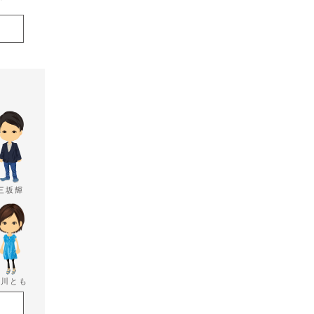
三坂輝
香川とも