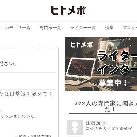
カテゴリ一覧
専門家一覧
ライター一覧
特集
アンケ
ださい。
または目撃談を教えてく
322人の専門家に聞き
た！
リ。
蹴りをかましていた。
江藤茂博
二松学舎大学文学部教授
（熊本・29歳女性）