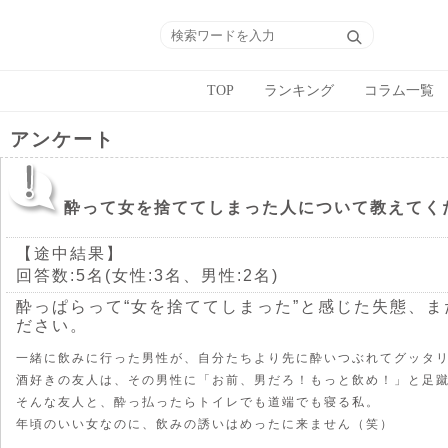
TOP
ランキング
コラム一覧
アンケート
酔って女を捨ててしまった人について教えてく
【途中結果】
回答数:5名(女性:3名、男性:2名)
酔っぱらって“女を捨ててしまった”と感じた失態、
ださい。
一緒に飲みに行った男性が、自分たちより先に酔いつぶれてグッタ
酒好きの友人は、その男性に「お前、男だろ！もっと飲め！」と足
そんな友人と、酔っ払ったらトイレでも道端でも寝る私。
年頃のいい女なのに、飲みの誘いはめったに来ません（笑）