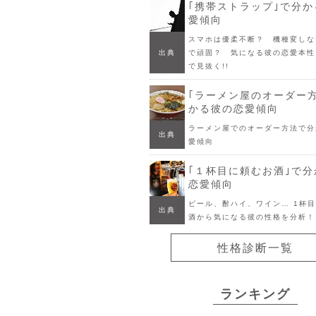
｢携帯ストラップ｣で分
愛傾向
スマホは優柔不断？ 機種変しな
出典
で頑固？ 気になる彼の恋愛本性
で見抜く!!
｢ラーメン屋のオーダー
かる彼の恋愛傾向
ラーメン屋でのオーダー方法で分
出典
愛傾向
｢１杯目に頼むお酒｣で
恋愛傾向
ビール、酎ハイ、ワイン… 1杯
出典
酒から気になる彼の性格を分析！
性格診断一覧
ランキング