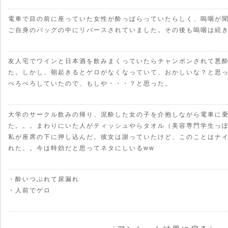
電車で目の前に座っていた女性が酔っぱらっていたらしく、嗚咽が
ご自身のバッグの中にリバースされていました。その後も嗚咽は続
友人宅でワインと日本酒を飲みまくっていたらチャンポンされて悪
た。しかし、朝起きるとゲロがなくなっていて、おかしいな？と思
ぺろぺろしていたので、もしや・・・？と思った。
大学のサークル飲みの帰り、泥酔した女の子を介抱しながら電車に
た。。。まわりにいた人がティッシュやらタオル（美容専門学生っ
私が座席の下に押し込んだ。彼女は謝っていたけど、このことはナ
れた。。今は時効だと思ってネタにしいるww
・酔いつぶれて尿漏れ
・人前でゲロ