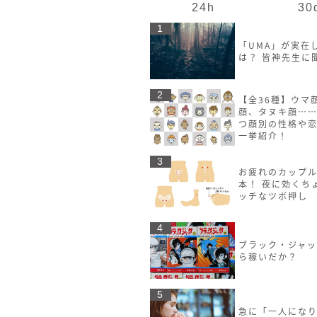
24h
30
1
「UMA」が実在
は？ 皆神先生に
2
【全36種】ウマ
顔、タヌキ顔……
つ顔別の性格や
一挙紹介！
3
お疲れのカップル
本！ 夜に効くち
ッチなツボ押し
4
ブラック・ジャ
ら稼いだか？
5
急に「一人にな