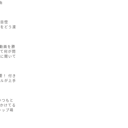
由
一目惚
紙をどう渡
内動画を勝
って何が問
家に聞いて
要！ 付き
プルが上手
いつもと
「かけてる
ャップ萌