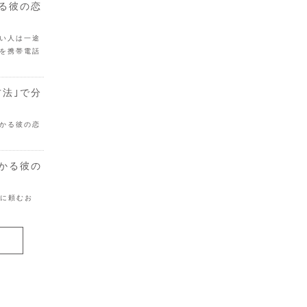
かる彼の恋
い人は一途
を携帯電話
方法｣で分
かる彼の恋
分かる彼の
目に頼むお