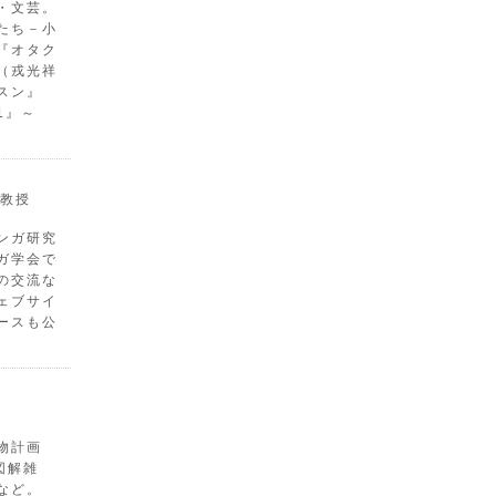
・文芸。
たち－小
『オタク
（戎光祥
スン』
1』～
教授
ンガ研究
ガ学会で
の交流な
ェブサイ
ースも公
物計画
図解雑
など。