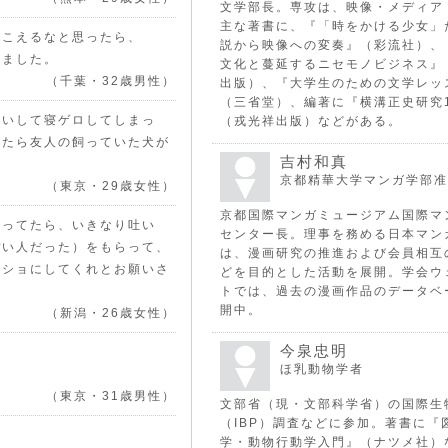
文学部長。専攻は、映像・メディア
主な著書に、『「時をかける少女」
聞こえるなと思ったら、
説から映像への変奏』（彩流社）、
きました。
文化と蔓延するニセモノビジネス』
（千葉・32歳男性）
出版）、『大学生のための文学レッ
（三省堂）、編著に『横溝正史研究
酔いして寝ゲロしてしまっ
（戎光祥出版）などがある。
ったら友人の飼っていた犬が
吉村和真
京都精華大学マンガ学部准
（東京・29歳女性）
京都国際マンガミュージアム国際マ
乗ってたら、いきなり吐い
センター長。理事を務める日本マン
ぽい人だった）をもらって、
は、漫画研究の推進および会員相互
イショにしてくれとお願いさ
どを目的とした活動を展開。学会ウ
トでは、過去の漫画作品のデータベ
開中。
（新潟・26歳女性）
今泉忠明
ほ乳動物学者
（東京・31歳男性）
文部省（現・文部科学省）の国際生
（IBP）調査などに参加。著書に『
学・動物行動学入門』（ナツメ社）