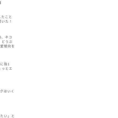
d
したこと
聞いた！
顔、ネコ
 どうぶ
恋愛傾向を
に指1
ょっとエ
ックはいく
りたい」と