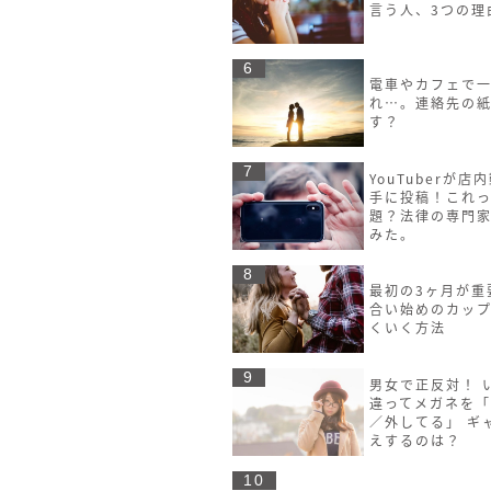
言う人、3つの理
6
電車やカフェで
れ…。連絡先の
す？
7
YouTuberが店
手に投稿！これ
題？法律の専門
みた。
8
最初の3ヶ月が重
合い始めのカッ
くいく方法
9
男女で正反対！ 
違ってメガネを
／外してる」 ギ
えするのは？
10