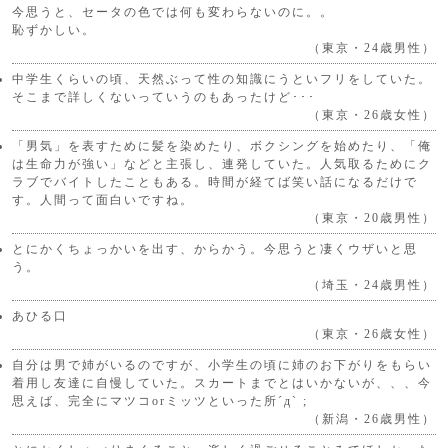
今思うと、セータの色では何も変わらないのに。。
恥ずかしい。
（東京・24歳男性）
中学生くらいの頃、天然ぶって性の知識にうといフリをしていた。
そこまで詳しくないっていうのもあったけど･･･
（東京・26歳女性）
「男気」を表すために髪を染めたり、ボクシングを始めたり、「俺
は生命力が強い」などと主張し、連発していた。人気取るためにク
ラブでバイトしたこともある。時間が経てば笑い話になるだけで
す。人間って面白いですね。
（東京・20歳男性）
とにかくちょっかいを出す、からかう。今思うと凄くウザいと思
う。
（埼玉・24歳男性）
あひる口
（東京・26歳女性）
自分は男で姉がいるのですが、小学生の頃に姉のお下がりをもらい
着用し友達に自慢していた。スカートまでとはいかないが、、、今
思えば、完全にマツコorミッツといった所´д` ;
（新潟・26歳男性）