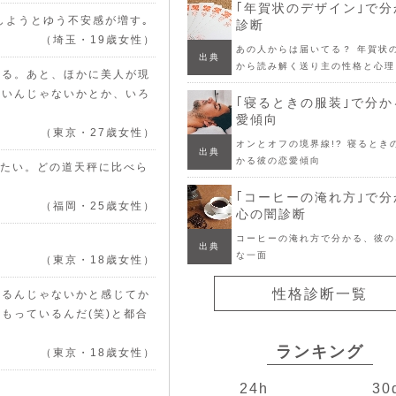
｢年賀状のデザイン｣で
しようとゆう不安感が増す｡
診断
（埼玉・19歳女性）
あの人からは届いてる？ 年賀状
出典
から読み解く送り主の性格と心理
なる。あと、ほかに美人が現
ないんじゃないかとか、いろ
｢寝るときの服装｣で分
愛傾向
（東京・27歳女性）
オンとオフの境界線!? 寝るとき
出典
かる彼の恋愛傾向
いたい。どの道天秤に比べら
｢コーヒーの淹れ方｣で
（福岡・25歳女性）
心の闇診断
コーヒーの淹れ方で分かる、彼の
出典
な一面
（東京・18歳女性）
性格診断一覧
てるんじゃないかと感じてか
もっているんだ(笑)と都合
ランキング
（東京・18歳女性）
24h
30