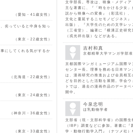
文学部長。専攻は、映像・メディア
主な著書に、『「時をかける少女」
説から映像への変奏』（彩流社）、
（愛知・41歳女性）
文化と蔓延するニセモノビジネス』
出版）、『大学生のための文学レッ
が、劣っていると中身を知っ
（三省堂）、編著に『横溝正史研究
（戎光祥出版）などがある。
（東京・22歳女性）
吉村和真
大事にしてくれる気がするか
京都精華大学マンガ学部准
京都国際マンガミュージアム国際マ
センター長。理事を務める日本マン
は、漫画研究の推進および会員相互
（北海道・22歳女性）
どを目的とした活動を展開。学会ウ
トでは、過去の漫画作品のデータベ
開中。
（東京・24歳女性）
今泉忠明
ほ乳動物学者
（神奈川・36歳女性）
文部省（現・文部科学省）の国際生
（IBP）調査などに参加。著書に『
（東京・33歳女性）
学・動物行動学入門』（ナツメ社）