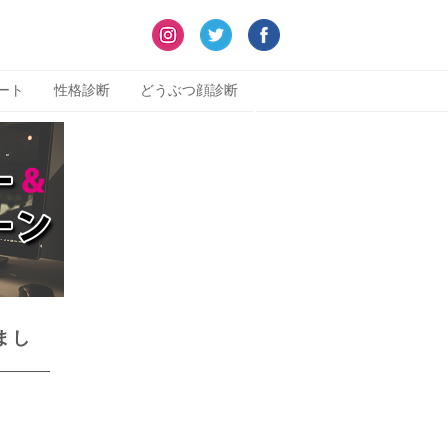
ート
性格診断
どうぶつ顔診断
まし