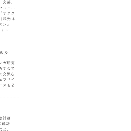
・文芸。
たち－小
『オタク
（戎光祥
スン』
1』～
教授
ンガ研究
ガ学会で
の交流な
ェブサイ
ースも公
物計画
図解雑
など。