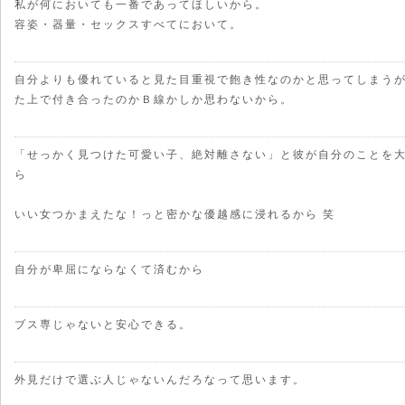
私が何においても一番であってほしいから。
容姿・器量・セックスすべてにおいて。
自分よりも優れていると見た目重視で飽き性なのかと思ってしまう
た上で付き合ったのかＢ線かしか思わないから。
「せっかく見つけた可愛い子、絶対離さない」と彼が自分のことを
ら
いい女つかまえたな！っと密かな優越感に浸れるから 笑
自分が卑屈にならなくて済むから
ブス専じゃないと安心できる。
外見だけで選ぶ人じゃないんだろなって思います。