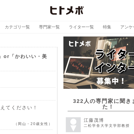
カテゴリ一覧
専門家一覧
ライター一覧
特集
アンケ
」or「かわいい・美
322人の専門家に聞き
た！
教えてください！
江藤茂博
（岡山・20歳女性）
二松学舎大学文学部教授