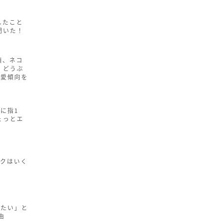
したこと
聞いた！
顔、ネコ
 どうぶ
恋愛傾向を
に指1
ょっとエ
ックはいく
りたい」と
由