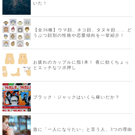
いた！
【全36種】ウマ顔、ネコ顔、タヌキ顔…… ど
うぶつ顔別の性格や恋愛傾向を一挙紹介！
お疲れのカップルに指1本！ 夜に効くちょっ
とエッチなツボ押し
ブラック・ジャックはいくら稼いだか？
急に「一人になりたい」と言う人、3つの理由