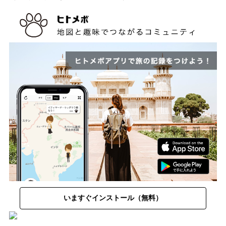
いますぐインストール（無料）